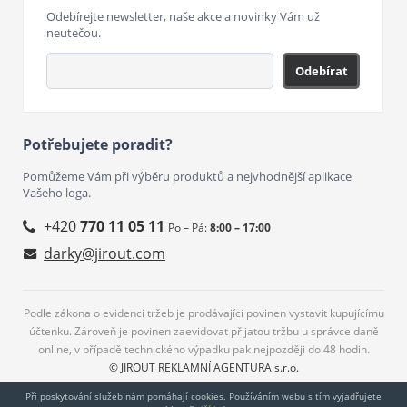
Odebírejte newsletter, naše akce a novinky Vám už
neutečou.
Odebírat
Potřebujete poradit?
Pomůžeme Vám při výběru produktů a nejvhodnější aplikace
Vašeho loga.
+420
770 11 05 11
Po – Pá:
8:00 – 17:00
darky@jirout.com
Podle zákona o evidenci tržeb je prodávající povinen vystavit kupujícímu
účtenku. Zároveň je povinen zaevidovat přijatou tržbu u správce daně
online, v případě technického výpadku pak nejpozději do 48 hodin.
© JIROUT REKLAMNÍ AGENTURA s.r.o.
Při poskytování služeb nám pomáhají cookies. Používáním webu s tím vyjadřujete