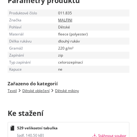
Parametry produktu
Produktové číslo
011.835
Značka
MALFINI
Pohlaví
Dětské
Materiál
fleece (polyester)
Délka rukávu
dlouhý rukáv
Gramáž
220 g/m²
Zapínání
zip
Typ zapínání
celorozepínací
Kapuce
ne
Zařazeno do kategorií
Textil
Dětské oblečení
Dětské mikiny
Ke stažení
529 velikostní tabulka
[pdf, 140.50 kB]
Stáhnout soubor