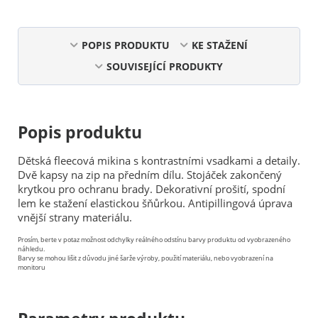
POPIS PRODUKTU
KE STAŽENÍ
SOUVISEJÍCÍ PRODUKTY
Popis produktu
Dětská fleecová mikina s kontrastními vsadkami a detaily.
Dvě kapsy na zip na předním dílu. Stojáček zakončený
krytkou pro ochranu brady. Dekorativní prošití, spodní
lem ke stažení elastickou šňůrkou. Antipillingová úprava
vnější strany materiálu.
Prosím, berte v potaz možnost odchylky reálného odstínu barvy produktu od vyobrazeného
náhledu.
Barvy se mohou lišit z důvodu jiné šarže výroby, použití materiálu, nebo vyobrazení na
monitoru