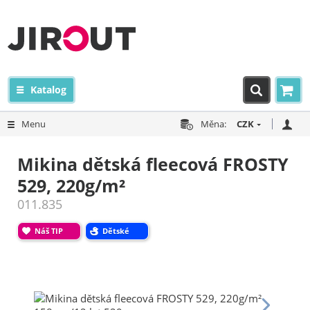
Katalog
Menu
Měna:
CZK
Mikina dětská fleecová FROSTY
529, 220g/m²
011.835
Náš TIP
Dětské