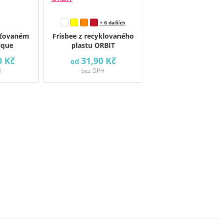
+ 6 dalších
síťovaném
Frisbee z recyklovaného
ique
plastu ORBIT
0 Kč
31,90 Kč
od
H
bez DPH