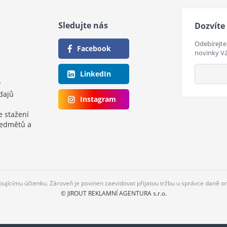
Sledujte nás
Dozvíte 
Odebírejte
Facebook
novinky V
LinkedIn
y
dajů
Instagram
e stažení
ředmětů a
upujícímu účtenku. Zároveň je povinen zaevidovat přijatou tržbu u správce daně o
© JIROUT REKLAMNÍ AGENTURA s.r.o.