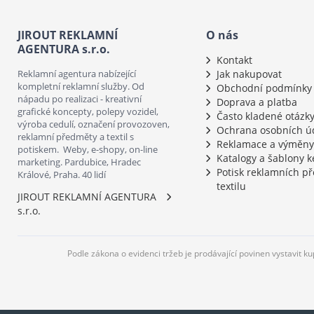
JIROUT REKLAMNÍ
O nás
AGENTURA s.r.o.
Kontakt
Reklamní agentura nabízející
Jak nakupovat
kompletní reklamní služby. Od
Obchodní podmínky
nápadu po realizaci - kreativní
Doprava a platba
grafické koncepty, polepy vozidel,
Často kladené otázk
výroba cedulí, označení provozoven,
Ochrana osobních ú
reklamní předměty a textil s
Reklamace a výměny
potiskem. Weby, e-shopy, on-line
Katalogy a šablony k
marketing. Pardubice, Hradec
Potisk reklamních p
Králové, Praha. 40 lidí
textilu
JIROUT REKLAMNÍ AGENTURA
s.r.o.
Podle zákona o evidenci tržeb je prodávající povinen vystavit k