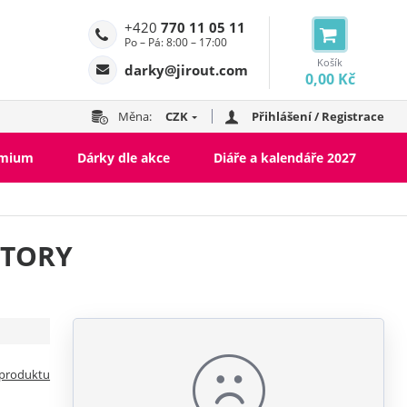
+420
770 11 05 11
Po – Pá: 8:00 – 17:00
Košík
darky@jirout.com
0,00 Kč
Měna:
CZK
Přihlášení / Registrace
emium
Dárky dle akce
Diáře a kalendáře 2027
CTORY
 produktu