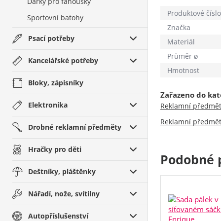
Dárky pro fanoušky
Produktové číslo
Sportovní batohy
Značka
Psací potřeby
Materiál
Průměr ø
Kancelářské potřeby
Hmotnost
Bloky, zápisníky
Zařazeno do kat
Elektronika
Reklamní předmě
Reklamní předmě
Drobné reklamní předměty
Hračky pro děti
Podobné 
Deštníky, pláštěnky
Nářadí, nože, svítilny
Autopříslušenství