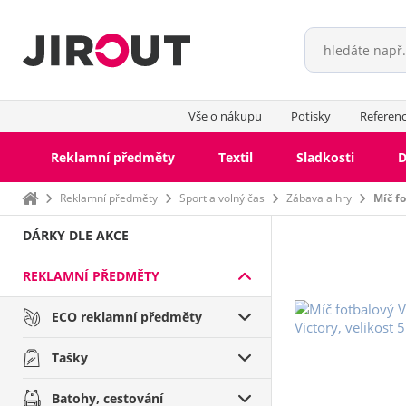
Vše o nákupu
Potisky
Referen
Reklamní předměty
Textil
Sladkosti
D
Domů
Reklamní předměty
Sport a volný čas
Zábava a hry
Míč f
DÁRKY DLE AKCE
REKLAMNÍ PŘEDMĚTY
ECO reklamní předměty
Tašky
Batohy, cestování