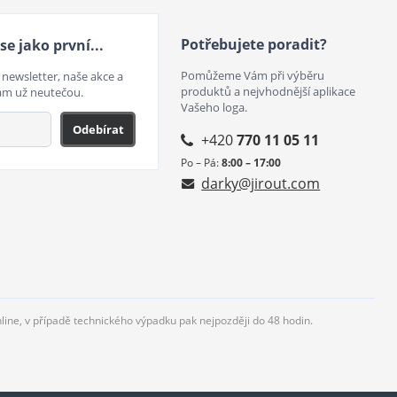
Potřebujete poradit?
se jako první...
Pomůžeme Vám při výběru
 newsletter, naše akce a
produktů a nejvhodnější aplikace
ám už neutečou.
Vašeho loga.
Odebírat
+420
770 11 05 11
Po – Pá:
8:00 – 17:00
darky@jirout.com
nline, v případě technického výpadku pak nejpozději do 48 hodin.