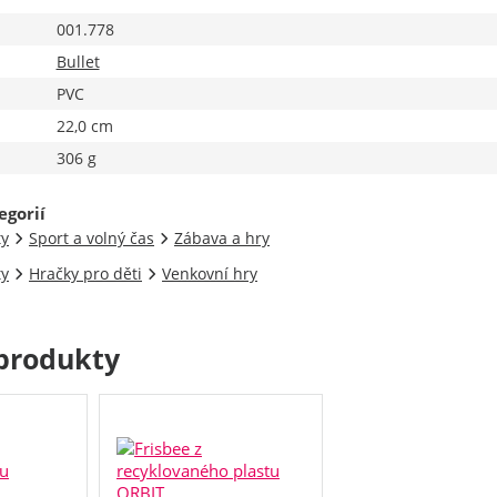
001.778
Bullet
PVC
22,0 cm
306 g
egorií
ty
Sport a volný čas
Zábava a hry
ty
Hračky pro děti
Venkovní hry
produkty