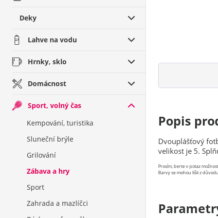
Deky
Lahve na vodu
Hrnky, sklo
Domácnost
Sport, volný čas
Popis pro
Kempování, turistika
Sluneční brýle
Dvouplášťový fotb
velikost je 5. Sp
Grilování
Prosím, berte v potaz možno
Zábava a hry
Barvy se mohou lišit z důvodu
Sport
Zahrada a mazlíčci
Parametr