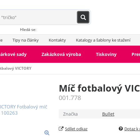
Hledá se:
ce
Tipy na články
Kontakty
Katalogy a šablony ke stažení
árkové sady
Zakázková výroba
Tiskoviny
Pr
otbalový VICTORY
Míč fotbalový VI
001.778
Značka
Bullet
Sdílet odkaz
Dotaz k