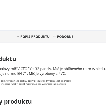
POPIS PRODUKTU
PODOBNÉ
duktu
alový míč VICTORY s 32 panely. Míč je oblíbeného retro vzhledu.
lňuje normu EN 71. Míč je vyrobený z PVC.
st odchylky reálného odstínu barvy produktu od vyobrazeného náhledu.
 jiné šarže výroby, použití materiálu, nebo vyobrazení na monitoru
y produktu