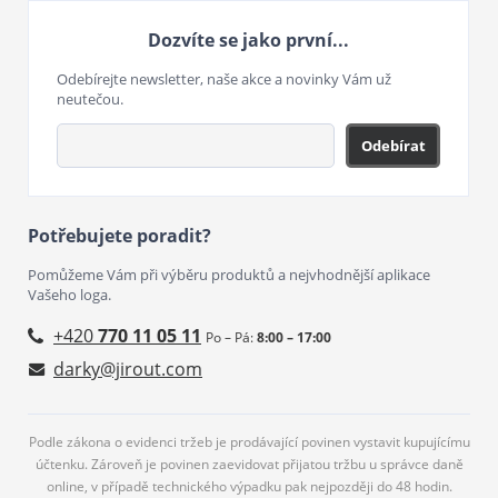
Dozvíte se jako první...
Odebírejte newsletter, naše akce a novinky Vám už
neutečou.
Odebírat
Potřebujete poradit?
Pomůžeme Vám při výběru produktů a nejvhodnější aplikace
Vašeho loga.
+420
770 11 05 11
Po – Pá:
8:00 – 17:00
darky@jirout.com
Podle zákona o evidenci tržeb je prodávající povinen vystavit kupujícímu
účtenku. Zároveň je povinen zaevidovat přijatou tržbu u správce daně
online, v případě technického výpadku pak nejpozději do 48 hodin.