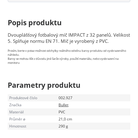
Popis produktu
Dvouplášťový fotbalový míč IMPACT z 32 panelů. Velikost
5. Splňuje normu EN 71. Míč je vyrobený z PVC.
Prosím, berte v potaz možnost odchylky reálného odstínu barvy produktu od vyobrazeného
náhledu.
Barvy se mohou lišit z důvodu jiné šarže výroby, použití materiálu, nebo vyobrazení na
monitoru
Parametry produktu
Produktové číslo
002.927
Značka
Bullet
Materiál
PVC
Průměr ø
21,0 cm
Hmotnost
290 g