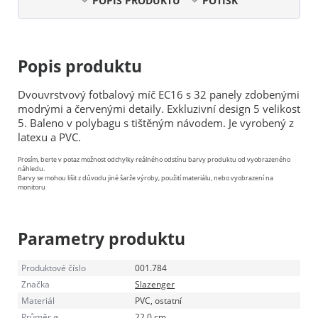
POPIS PRODUKTU
POTISK
Popis produktu
Dvouvrstvový fotbalový míč EC16 s 32 panely zdobenými
modrými a červenými detaily. Exkluzivní design 5 velikost
5. Baleno v polybagu s tištěným návodem. Je vyrobený z
latexu a PVC.
Prosím, berte v potaz možnost odchylky reálného odstínu barvy produktu od vyobrazeného
náhledu.
Barvy se mohou lišit z důvodu jiné šarže výroby, použití materiálu, nebo vyobrazení na
monitoru
Parametry produktu
Produktové číslo
001.784
Značka
Slazenger
Materiál
PVC, ostatní
Průměr ø
22,0 cm