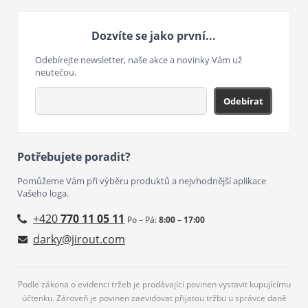
Dozvíte se jako první...
Odebírejte newsletter, naše akce a novinky Vám už
neutečou.
Odebírat
Potřebujete poradit?
Pomůžeme Vám při výběru produktů a nejvhodnější aplikace
Vašeho loga.
+420
770 11 05 11
Po – Pá:
8:00 – 17:00
darky@jirout.com
Podle zákona o evidenci tržeb je prodávající povinen vystavit kupujícímu
účtenku. Zároveň je povinen zaevidovat přijatou tržbu u správce daně