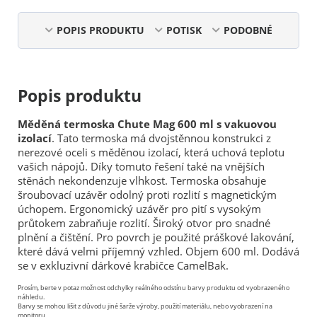
POPIS PRODUKTU
POTISK
PODOBNÉ
Popis produktu
Měděná termoska Chute Mag 600 ml s vakuovou
izolací
. Tato termoska má dvojstěnnou konstrukci z
nerezové oceli s měděnou izolací, která uchová teplotu
vašich nápojů. Díky tomuto řešení také na vnějších
stěnách nekondenzuje vlhkost. Termoska obsahuje
šroubovací uzávěr odolný proti rozlití s magnetickým
úchopem. Ergonomický uzávěr pro pití s vysokým
průtokem zabraňuje rozlití. Široký otvor pro snadné
plnění a čištění. Pro povrch je použité práškové lakování,
které dává velmi příjemný vzhled. Objem 600 ml. Dodává
se v exkluzivní dárkové krabičce CamelBak.
Prosím, berte v potaz možnost odchylky reálného odstínu barvy produktu od vyobrazeného
náhledu.
Barvy se mohou lišit z důvodu jiné šarže výroby, použití materiálu, nebo vyobrazení na
monitoru