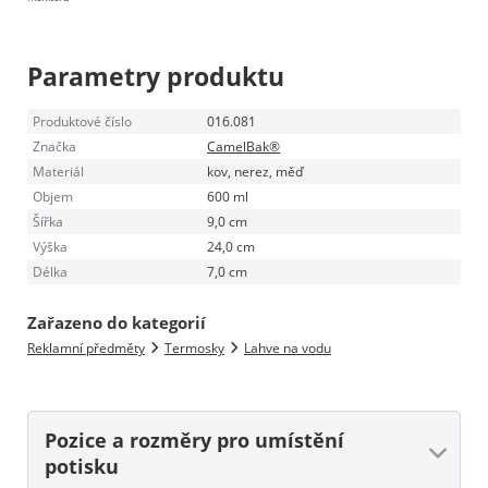
Parametry produktu
Produktové číslo
016.081
Značka
CamelBak®
Materiál
kov, nerez, měď
Objem
600 ml
Šířka
9,0 cm
Výška
24,0 cm
Délka
7,0 cm
Zařazeno do kategorií
Reklamní předměty
Termosky
Lahve na vodu
Pozice a rozměry
pro umístění
potisku