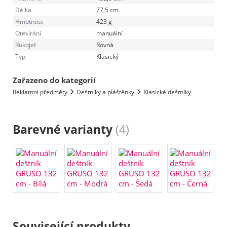
Délka
77,5 cm
Hmotnost
423 g
Otevírání
manuální
Rukojeť
Rovná
Typ
Klasický
Zařazeno do kategorií
Reklamní předměty
Deštníky a pláštěnky
Klasické deštníky
Barevné varianty
(4)
Související produkty