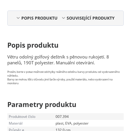
POPIS PRODUKTU
SOUVISEJÍCÍ PRODUKTY
Popis produktu
Větru odolný golfový deštník s pěnovou rukojetí. 8
panelů, 190T polyester. Manuální otevírání.
Prosím, berte v potaz možnost odchylky reálného odstínu barvy produktu od vyobrazeného
náhledu.
Barvy se mohou lišit z důvodu jiné šarže výroby, použití materiálu, nebo vyobrazení na
monitoru
Parametry produktu
Produktové číslo
007.394
Materiál
plast, EVA, polyester
Průměr ø
132,0 cm