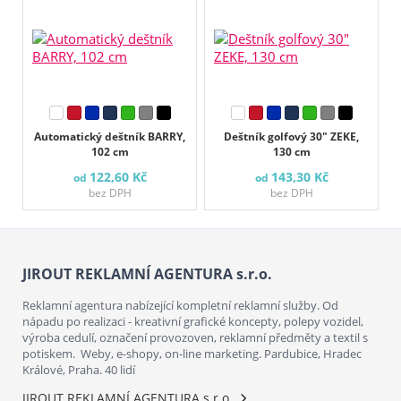
Automatický deštník BARRY,
Deštník golfový 30" ZEKE,
102 cm
130 cm
122,60 Kč
143,30 Kč
od
od
bez DPH
bez DPH
JIROUT REKLAMNÍ AGENTURA s.r.o.
Reklamní agentura nabízející kompletní reklamní služby. Od
nápadu po realizaci - kreativní grafické koncepty, polepy vozidel,
výroba cedulí, označení provozoven, reklamní předměty a textil s
potiskem. Weby, e-shopy, on-line marketing. Pardubice, Hradec
Králové, Praha. 40 lidí
JIROUT REKLAMNÍ AGENTURA s.r.o.