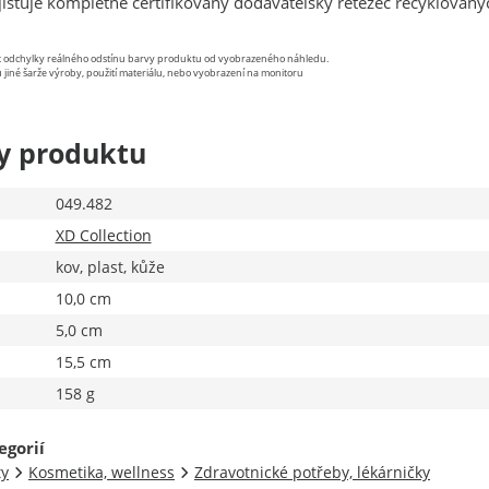
ajišťuje kompletně certifikovaný dodavatelský řetězec recyklovaný
st odchylky reálného odstínu barvy produktu od vyobrazeného náhledu.
 jiné šarže výroby, použití materiálu, nebo vyobrazení na monitoru
y produktu
049.482
XD Collection
kov, plast, kůže
10,0 cm
5,0 cm
15,5 cm
158 g
egorií
ty
Kosmetika, wellness
Zdravotnické potřeby, lékárničky