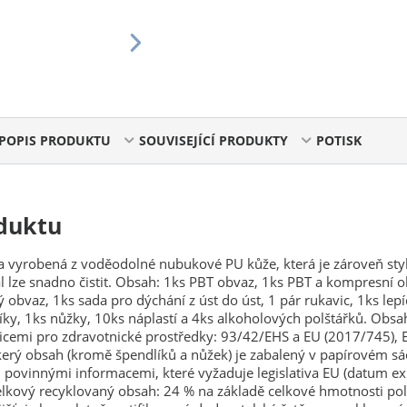
POPIS PRODUKTU
SOUVISEJÍCÍ PRODUKTY
POTISK
duktu
a vyrobená z voděodolné nubukové PU kůže, která je zároveň styl
ál lze snadno čistit. Obsah: 1ks PBT obvaz, 1ks PBT a kompresní o
 obvaz, 1ks sada pro dýchání z úst do úst, 1 pár rukavic, 1ks lepí
íky, 1ks nůžky, 10ks náplastí a 4ks alkoholových polštářků. Obsah
icemi pro zdravotnické prostředky: 93/42/EHS a EU (2017/745), 
erý obsah (kromě špendlíků a nůžek) je zabalený v papírovém s
povinnými informacemi, které vyžaduje legislativa EU (datum ex
 Celkový recyklovaný obsah: 24 % na základě celkové hmotnosti po