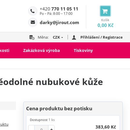
+420
770 11 05 11
Po – Pá: 8:00 – 17:00
Košík
darky@jirout.com
0,00 Kč
Měna:
CZK
Přihlášení / Registrace
kosti
Zakázková výroba
Tiskoviny
děodolné nubukové kůže
Cena produktu bez potisku
1 ks
Dostupnost
duktu
383,60 Kč
-
+