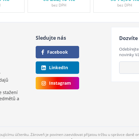
H
bez DPH
bez DPH
Sledujte nás
Dozvíte 
Odebírejte
Facebook
novinky V
LinkedIn
y
dajů
Instagram
e stažení
ředmětů a
upujícímu účtenku. Zároveň je povinen zaevidovat přijatou tržbu u správce daně o