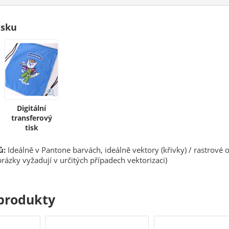
isku
Digitální
transferový
tisk
ů:
Ideálně v Pantone barvách, ideálně vektory (křivky) / rastrové 
rázky vyžadují v určitých případech vektorizaci)
produkty