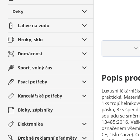
Deky
Lahve na vodu
Hrnky, sklo
Domácnost
Sport, volný čas
Popis pro
Psací potřeby
Luxusní lékárničk
Kancelářské potřeby
praktická. Materi
1ks trojúhelníkový
páska, 3ks špendl
Bloky, zápisníky
souladu se směrn
13485:2016. Vešk
Elektronika
označeném všemi 
CE, číslo šarže).
Drobné reklamní předměty