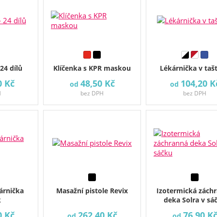
24 dílů
Klíčenka s KPR maskou
Lékárnička v tašt
0 Kč
48,50 Kč
104,20 K
od
od
H
bez DPH
bez DPH
árnička
Masažní pistole Revix
Izotermická zách
k
deka Solra v sá
0 Kč
262,40 Kč
76,90 K
od
od