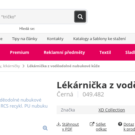
Hledá se:
ce
Tipy na články
Kontakty
Katalogy a šablony ke stažení
Premium
Reklamní předměty
Textil
Slad
, lékárničky
Lékárnička z voděodolné nubukové kůže
Lékárnička z vo
Černá
049.482
Značka
XD Collection
Stáhnout
Sdílet
Dotaz
v PDF
odkaz
k pro