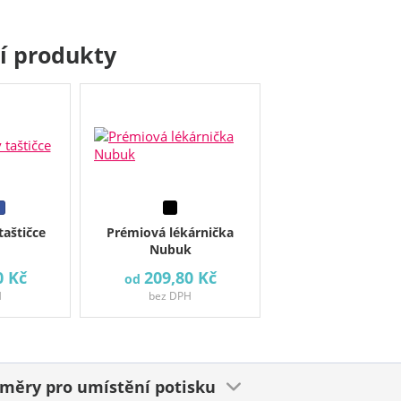
cí produkty
taštičce
Prémiová lékárnička
Nubuk
0 Kč
209,80 Kč
od
H
bez DPH
ozměry
pro umístění potisku