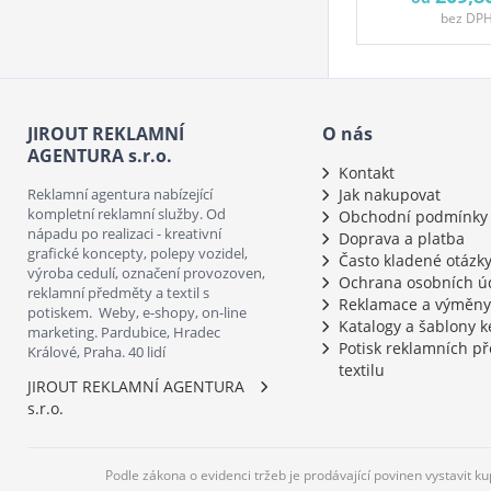
bez DP
JIROUT REKLAMNÍ
O nás
AGENTURA s.r.o.
Kontakt
Reklamní agentura nabízející
Jak nakupovat
kompletní reklamní služby. Od
Obchodní podmínky
nápadu po realizaci - kreativní
Doprava a platba
grafické koncepty, polepy vozidel,
Často kladené otázk
výroba cedulí, označení provozoven,
Ochrana osobních ú
reklamní předměty a textil s
Reklamace a výměny
potiskem. Weby, e-shopy, on-line
Katalogy a šablony k
marketing. Pardubice, Hradec
Potisk reklamních p
Králové, Praha. 40 lidí
textilu
JIROUT REKLAMNÍ AGENTURA
s.r.o.
Podle zákona o evidenci tržeb je prodávající povinen vystavit k