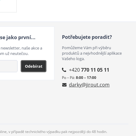
Potřebujete poradit?
se jako první...
Pomůžeme Vám při výběru
 newsletter, naše akce a
produktů a nejvhodnější aplikace
ám už neutečou.
Vašeho loga.
Odebírat
+420
770 11 05 11
Po – Pá:
8:00 – 17:00
darky@jirout.com
nline, v případě technického výpadku pak nejpozději do 48 hodin.