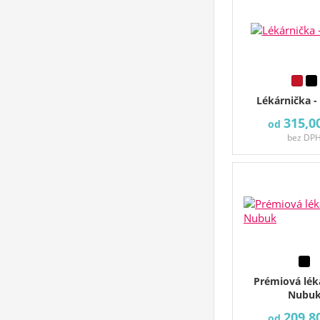
Lékárnička - 
315,0
od
bez DP
Prémiová lék
Nubu
209,8
od