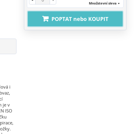
Množstevní sleva
POPTAT nebo KOUPIT
ová i
bvaz,
cí
 je v
EN ISO
áčku
pirace,
ložky.