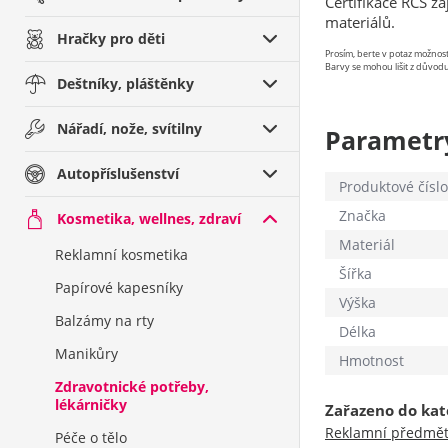
Certifikace RCS z
materiálů.
Hračky pro děti
Prosím, berte v potaz možno
Barvy se mohou lišit z důvodu
Deštníky, pláštěnky
Nářadí, nože, svítilny
Parametr
Autopříslušenství
Produktové číslo
Značka
Kosmetika, wellnes, zdraví
Materiál
Reklamní kosmetika
Šířka
Papírové kapesníky
Výška
Balzámy na rty
Délka
Manikůry
Hmotnost
Zdravotnické potřeby,
lékárničky
Zařazeno do kat
Reklamní předmě
Péče o tělo