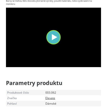
Barvy se mohou lišit z důvodu jiné šarže výroby, použití materiálu, nebo vyobrazení na
monitoru
https://vimeo.com/163511989
Parametry produktu
Produktové číslo
003.062
Značka
Elevate
Pohlaví
Dámské