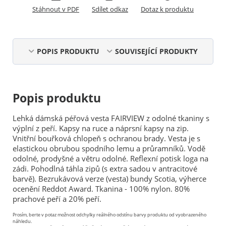
Stáhnout v PDF
Sdílet odkaz
Dotaz k produktu
POPIS PRODUKTU
SOUVISEJÍCÍ PRODUKTY
Popis produktu
Lehká dámská péřová vesta FAIRVIEW z odolné tkaniny s
výplní z peří. Kapsy na ruce a náprsní kapsy na zip.
Vnitřní bouřková chlopeň s ochranou brady. Vesta je s
elastickou obrubou spodního lemu a průramníků. Vodě
odolné, prodyšné a větru odolné. Reflexní potisk loga na
zádi. Pohodlná táhla zipů (s extra sadou v antracitové
barvě). Bezrukávová verze (vesta) bundy Scotia, výherce
ocenění Reddot Award. Tkanina - 100% nylon. 80%
prachové peří a 20% peří.
Prosím, berte v potaz možnost odchylky reálného odstínu barvy produktu od vyobrazeného
náhledu.