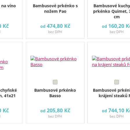
 na víno
Bambusové prkénko s
Bambusové kuch
nožem Pao
prkénko Quimet, 
cm
0 Kč
474,80 Kč
160,20 K
od
od
H
bez DPH
bez DPH
chyňské
Bambusové prkénko
Bambusové prkén
n, 41x21
Basso
krájení steaků 
0 Kč
205,80 Kč
744,10 K
od
od
H
bez DPH
bez DPH