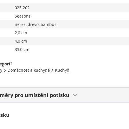
025.202
Seasons
nerez, dřevo, bambus
2,0 cm
4,0 cm
33,0 cm
egorií
ty
Domácnost a kuchyně
Kuchyň
ozměry
pro umístění potisku
isku