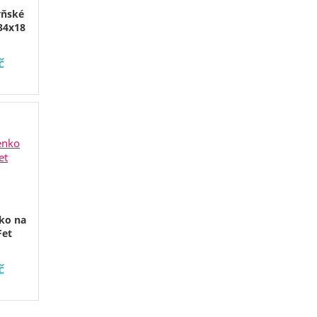
yňské
34x18
č
ko na
Fet
č