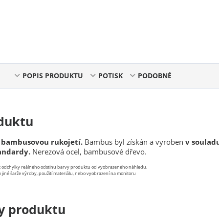
POPIS PRODUKTU
POTISK
PODOBNÉ
duktu
 bambusovou rukojetí.
Bambus byl získán a vyroben
v souladu
tandardy.
Nerezová ocel, bambusové dřevo.
st odchylky reálného odstínu barvy produktu od vyobrazeného náhledu.
 jiné šarže výroby, použití materiálu, nebo vyobrazení na monitoru
y produktu