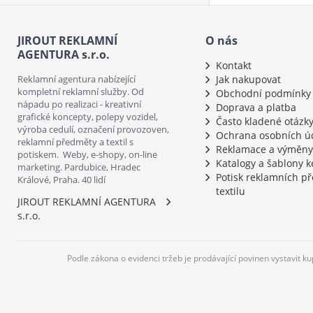
JIROUT REKLAMNÍ
O nás
AGENTURA s.r.o.
Kontakt
Reklamní agentura nabízející
Jak nakupovat
kompletní reklamní služby. Od
Obchodní podmínky
nápadu po realizaci - kreativní
Doprava a platba
grafické koncepty, polepy vozidel,
Často kladené otázk
výroba cedulí, označení provozoven,
Ochrana osobních ú
reklamní předměty a textil s
Reklamace a výměny
potiskem. Weby, e-shopy, on-line
Katalogy a šablony k
marketing. Pardubice, Hradec
Potisk reklamních p
Králové, Praha. 40 lidí
textilu
JIROUT REKLAMNÍ AGENTURA
s.r.o.
Podle zákona o evidenci tržeb je prodávající povinen vystavit k