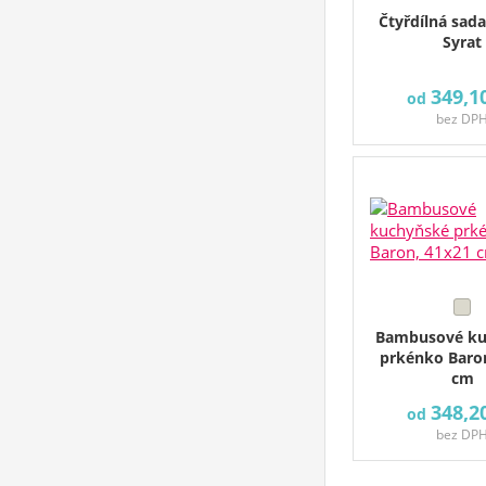
Čtyřdílná sada
Syrat
349,1
od
bez DP
Bambusové ku
prkénko Baro
cm
348,2
od
bez DP