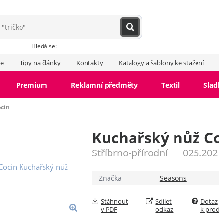
Hledá se:
ce
Tipy na články
Kontakty
Katalogy a šablony ke stažení
Premium
Reklamní předměty
Textil
Slad
ocin
Kuchařský nůž C
Stříbrno-přírodní
025.202
Značka
Seasons
Stáhnout
Sdílet
Dotaz
v PDF
odkaz
k pro