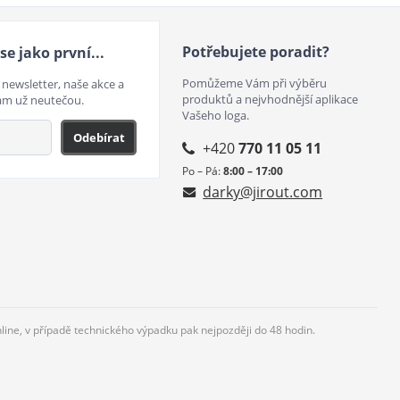
Potřebujete poradit?
se jako první...
Pomůžeme Vám při výběru
 newsletter, naše akce a
produktů a nejvhodnější aplikace
ám už neutečou.
Vašeho loga.
Odebírat
+420
770 11 05 11
Po – Pá:
8:00 – 17:00
darky@jirout.com
nline, v případě technického výpadku pak nejpozději do 48 hodin.