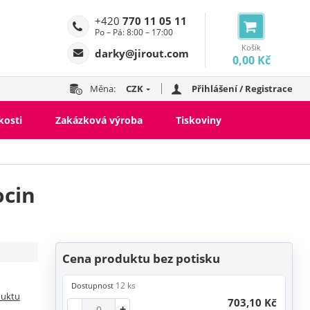
+420
770 11 05 11
Po – Pá: 8:00 – 17:00
Košík
darky@jirout.com
0,00 Kč
Měna:
CZK
Přihlášení / Registrace
kosti
Zakázková výroba
Tiskoviny
ocin
Cena produktu bez potisku
12 ks
Dostupnost
duktu
703,10 Kč
-
+