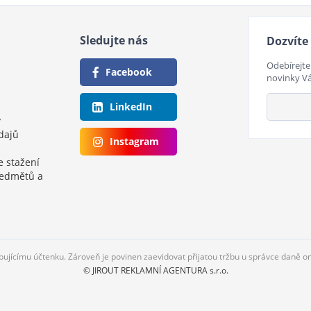
Sledujte nás
Dozvíte 
Odebírejte
Facebook
novinky V
LinkedIn
y
dajů
Instagram
e stažení
ředmětů a
upujícímu účtenku. Zároveň je povinen zaevidovat přijatou tržbu u správce daně o
© JIROUT REKLAMNÍ AGENTURA s.r.o.