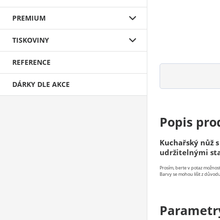
PREMIUM
TISKOVINY
REFERENCE
DÁRKY DLE AKCE
Popis pro
Kuchařský nůž s
udržitelnými s
Prosím, berte v potaz možno
Barvy se mohou lišit z důvodu
Parametr