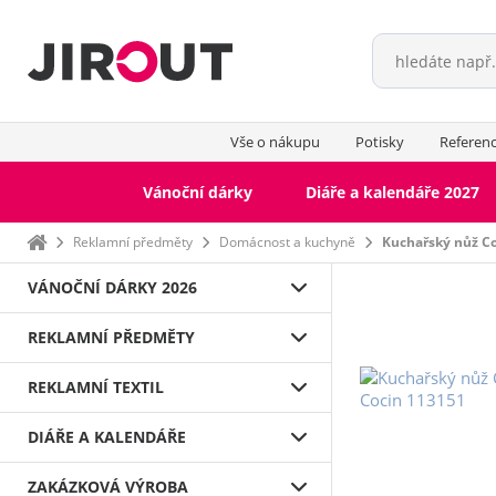
Vše o nákupu
Potisky
Referen
Vánoční dárky
Diáře a kalendáře 2027
Domů
Reklamní předměty
Domácnost a kuchyně
Kuchařský nůž C
VÁNOČNÍ DÁRKY 2026
REKLAMNÍ PŘEDMĚTY
REKLAMNÍ TEXTIL
DIÁŘE A KALENDÁŘE
ZAKÁZKOVÁ VÝROBA