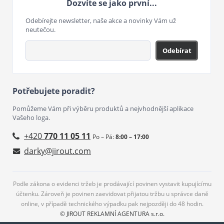
Dozvíte se jako první...
Odebírejte newsletter, naše akce a novinky Vám už
neutečou.
Odebírat
Potřebujete poradit?
Pomůžeme Vám při výběru produktů a nejvhodnější aplikace
Vašeho loga.
+420
770 11 05 11
Po – Pá:
8:00 – 17:00
darky@jirout.com
Podle zákona o evidenci tržeb je prodávající povinen vystavit kupujícímu
účtenku. Zároveň je povinen zaevidovat přijatou tržbu u správce daně
online, v případě technického výpadku pak nejpozději do 48 hodin.
© JIROUT REKLAMNÍ AGENTURA s.r.o.