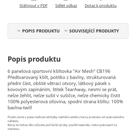
Stáhnout v PDF
Sdílet odkaz
Dotaz k produktu
POPIS PRODUKTU
SOUVISEJÍCÍ PRODUKTY
Popis produktu
6 panelová sportovní kšiltovka "Air Mesh" CB196
Předtvarovaný kšilt, potítko z bavlny, strukturovaná
přední část, obšité větrací otvory, látkový pásek s
kovovým zapínáním, štítek TearAway, nesmí se prát,
nelze žehlit, nelze sušit v sušičce, nelze chemicky čistit
100% polyesterová síťovina, spodní strana kšiltu: 100%
bavlna-twill
Prosím, berte v potaz možnost odchylky reálného odstínu barvy produktu od vyobrazeného
náhledu.
Barvy se mohou lišit z důvodu jiné šarže výroby, použití materiálu, nebo vyobrazení na
monitoru