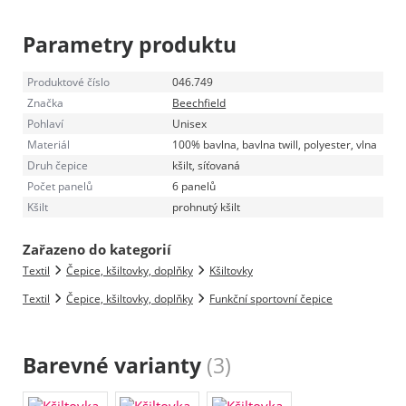
Parametry produktu
Produktové číslo
046.749
Značka
Beechfield
Pohlaví
Unisex
Materiál
100% bavlna, bavlna twill, polyester, vlna
Druh čepice
kšilt, síťovaná
Počet panelů
6 panelů
Kšilt
prohnutý kšilt
Zařazeno do kategorií
Textil
Čepice, kšiltovky, doplňky
Kšiltovky
Textil
Čepice, kšiltovky, doplňky
Funkční sportovní čepice
Barevné varianty
(3)