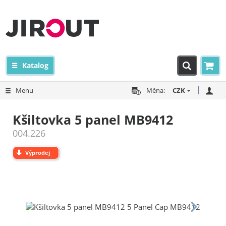
Katalog
Menu
Měna:
CZK
Kšiltovka 5 panel MB9412
004.226
Výprodej