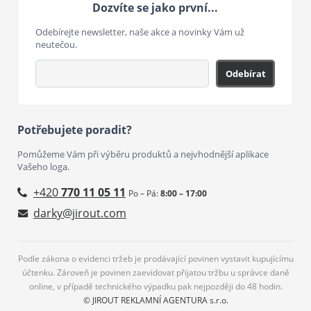
Dozvíte se jako první...
Odebírejte newsletter, naše akce a novinky Vám už
neutečou.
Odebírat
Potřebujete poradit?
Pomůžeme Vám při výběru produktů a nejvhodnější aplikace
Vašeho loga.
+420
770 11 05 11
Po – Pá:
8:00 – 17:00
darky@jirout.com
Podle zákona o evidenci tržeb je prodávající povinen vystavit kupujícímu
účtenku. Zároveň je povinen zaevidovat přijatou tržbu u správce daně
online, v případě technického výpadku pak nejpozději do 48 hodin.
© JIROUT REKLAMNÍ AGENTURA s.r.o.