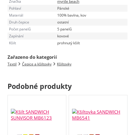
Značka
myrtle beach
Pohlaví
Pánské
Materiál
100% bavlna, kov
Druh čepice
ostatní
Počet panelů
5 panelů
Zapínání
kovové
Kšilt
prohnutý kšilt
Zařazeno do kategorií
Textil
Čepice a kšiltovky
Kšiltovky
Podobné produkty