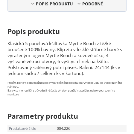
POPIS PRODUKTU
PODOBNÉ
Popis produktu
Klasická 5 panelová kšiltovka Myrtle Beach z těžké
broušené 100% bavlny. Klip zip v lesklé stříbrné barvě s
vyraženým logem Myrtle Beach a kovové očko, 4
vyšívané větrací otvory, 6 vyšitých linek na kšiltu.
Polstrovaný saténový potní pásek. Balení: 24/144 (ks v
jednom sáčku / celkem ks v kartonu).
Prosím, berte v potaz možnost odchylky reálného odstínu barvy produktu od vyobrazeného
náhledu.
Barvy se mohou lišit z důvodu jiné šarže výroby, použití materiálu, nebo vyobrazení na
monitoru
Parametry produktu
Produktové číslo
004.226