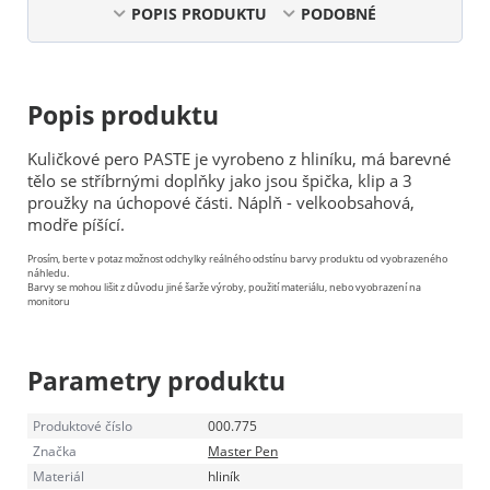
POPIS PRODUKTU
PODOBNÉ
Popis produktu
Kuličkové pero PASTE je vyrobeno z hliníku, má barevné
tělo se stříbrnými doplňky jako jsou špička, klip a 3
proužky na úchopové části. Náplň - velkoobsahová,
modře píšící.
Prosím, berte v potaz možnost odchylky reálného odstínu barvy produktu od vyobrazeného
náhledu.
Barvy se mohou lišit z důvodu jiné šarže výroby, použití materiálu, nebo vyobrazení na
monitoru
Parametry produktu
Produktové číslo
000.775
Značka
Master Pen
Materiál
hliník