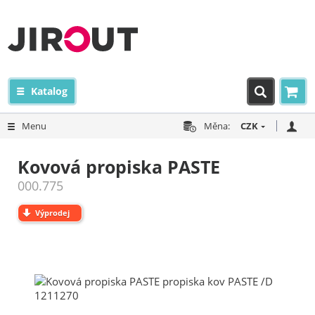
Katalog
Menu
Měna:
CZK
Kovová propiska PASTE
000.775
Výprodej