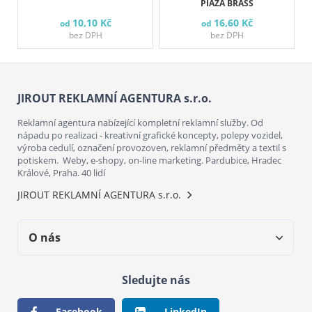
PIAZA BRASS
10,10 Kč
16,60 Kč
od
od
bez DPH
bez DPH
JIROUT REKLAMNÍ AGENTURA s.r.o.
Reklamní agentura nabízející kompletní reklamní služby. Od
nápadu po realizaci - kreativní grafické koncepty, polepy vozidel,
výroba cedulí, označení provozoven, reklamní předměty a textil s
potiskem. Weby, e-shopy, on-line marketing. Pardubice, Hradec
Králové, Praha. 40 lidí
JIROUT REKLAMNÍ AGENTURA s.r.o.
O nás
Sledujte nás
Facebook
LinkedIn