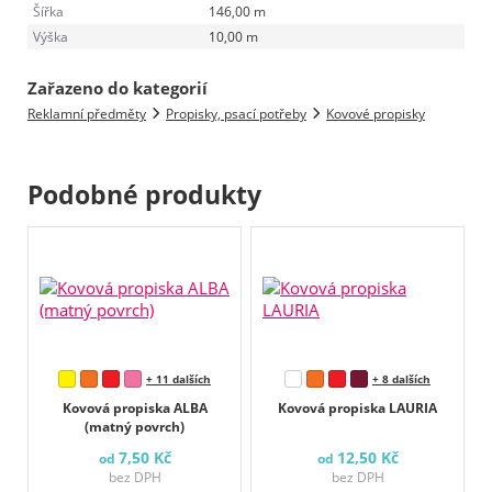
Šířka
146,00 m
Výška
10,00 m
Zařazeno do kategorií
Reklamní předměty
Propisky, psací potřeby
Kovové propisky
Podobné produkty
+ 11 dalších
+ 8 dalších
Kovová propiska ALBA
Kovová propiska LAURIA
(matný povrch)
7,50 Kč
12,50 Kč
od
od
bez DPH
bez DPH