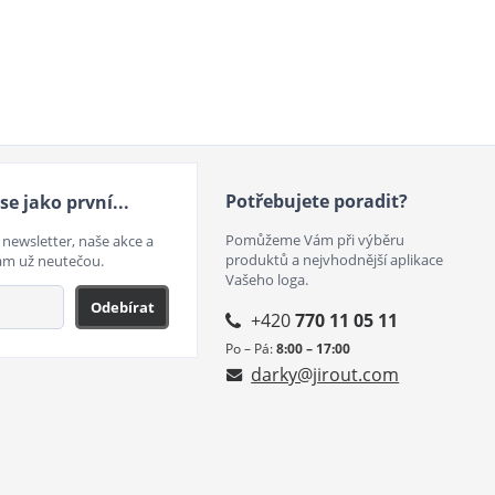
Potřebujete poradit?
se jako první...
Pomůžeme Vám při výběru
 newsletter, naše akce a
produktů a nejvhodnější aplikace
ám už neutečou.
Vašeho loga.
Odebírat
+420
770 11 05 11
Po – Pá:
8:00 – 17:00
darky@jirout.com