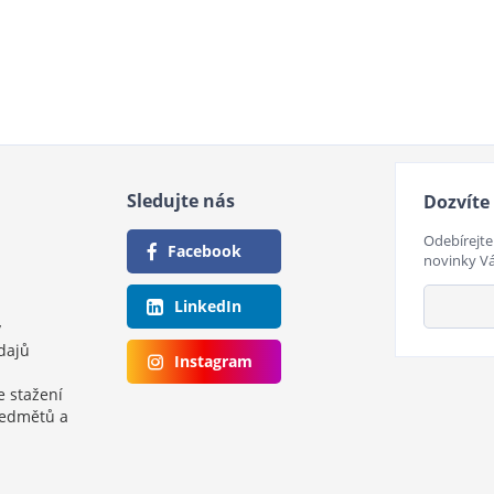
Sledujte nás
Dozvíte 
Odebírejte
Facebook
novinky V
LinkedIn
y
dajů
Instagram
e stažení
ředmětů a