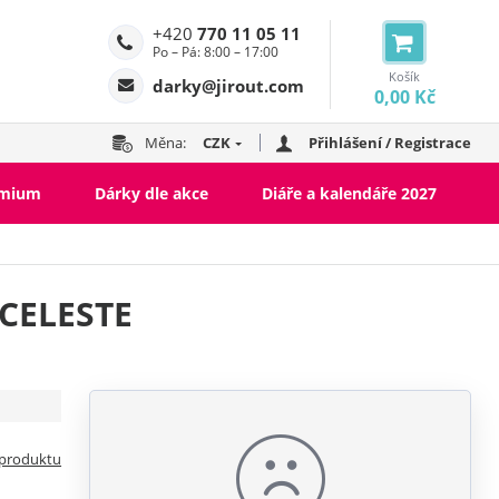
+420
770 11 05 11
Po – Pá: 8:00 – 17:00
Košík
darky@jirout.com
0,00 Kč
Měna:
CZK
Přihlášení / Registrace
emium
Dárky dle akce
Diáře a kalendáře 2027
 CELESTE
 produktu