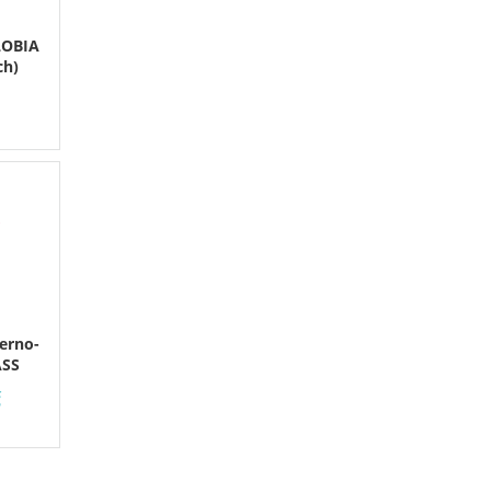
LOBIA
ch)
erno-
ASS
č