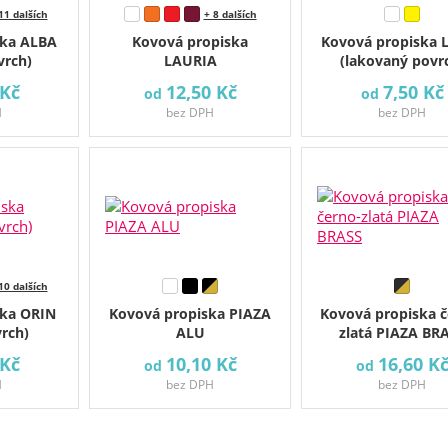
11 dalších
+ 8 dalších
ska ALBA
Kovová propiska
Kovová propiska 
vrch)
LAURIA
(lakovaný povr
 Kč
12,50 Kč
7,50 Kč
od
od
H
bez DPH
bez DPH
10 dalších
ska ORIN
Kovová propiska PIAZA
Kovová propiska č
vrch)
ALU
zlatá PIAZA BR
 Kč
10,10 Kč
16,60 K
od
od
H
bez DPH
bez DPH