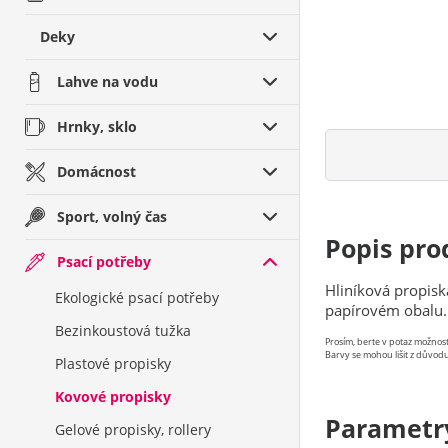
Deky
Lahve na vodu
Hrnky, sklo
Domácnost
Sport, volný čas
Popis pro
Psací potřeby
Hliníková propis
Ekologické psací potřeby
papírovém obalu.
Bezinkoustová tužka
Prosím, berte v potaz možno
Barvy se mohou lišit z důvodu
Plastové propisky
Kovové propisky
Parametr
Gelové propisky, rollery