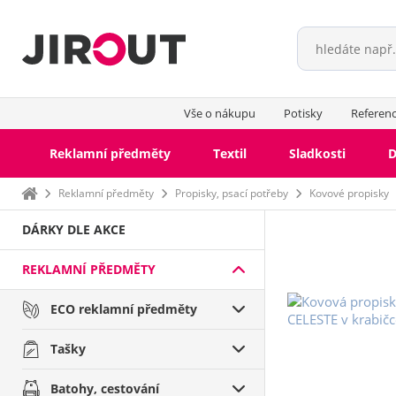
Vše o nákupu
Potisky
Referen
Reklamní předměty
Textil
Sladkosti
D
Domů
Reklamní předměty
Propisky, psací potřeby
Kovové propisky
DÁRKY DLE AKCE
REKLAMNÍ PŘEDMĚTY
ECO reklamní předměty
Tašky
Batohy, cestování