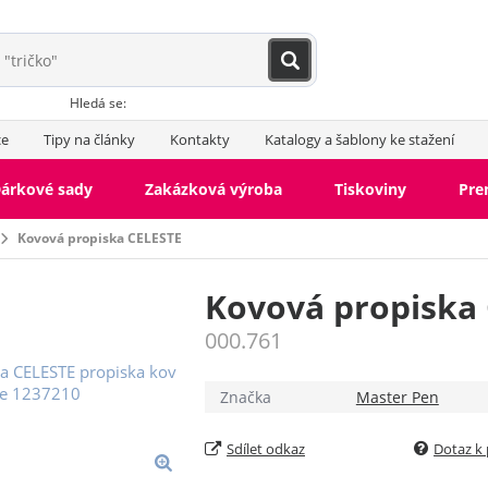
Hledá se:
ce
Tipy na články
Kontakty
Katalogy a šablony ke stažení
árkové sady
Zakázková výroba
Tiskoviny
Pr
Kovová propiska CELESTE
Kovová propiska
000.761
Značka
Master Pen
Sdílet odkaz
Dotaz k