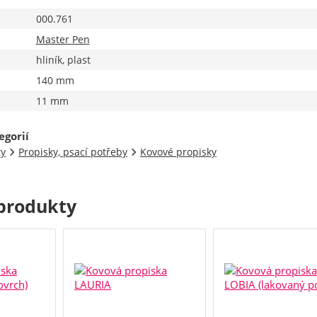
000.761
Master Pen
hliník, plast
140 mm
11 mm
egorií
ty
Propisky, psací potřeby
Kovové propisky
produkty