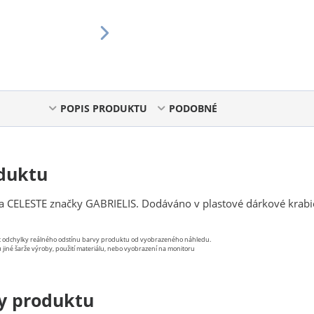
POPIS PRODUKTU
PODOBNÉ
duktu
ka CELESTE značky GABRIELIS. Dodáváno v plastové dárkové krabi
st odchylky reálného odstínu barvy produktu od vyobrazeného náhledu.
 jiné šarže výroby, použití materiálu, nebo vyobrazení na monitoru
y produktu