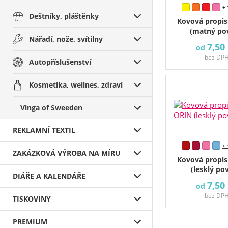
+ 
Deštníky, pláštěnky
Kovová propi
(matný po
Nářadí, nože, svítilny
7,50
od
bez DP
Autopříslušenství
Kosmetika, wellnes, zdraví
Vinga of Sweeden
REKLAMNÍ TEXTIL
+ 
ZAKÁZKOVÁ VÝROBA NA MÍRU
Kovová propi
(lesklý po
DIÁŘE A KALENDÁŘE
7,50
od
bez DP
TISKOVINY
PREMIUM