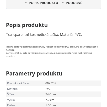
POPIS PRODUKTU
PODOBNÉ
Popis produktu
Transparentní kosmetická taška. Materiál PVC.
Prosím, berte v potaz možnost odchylky reálného odstínu barvy produktu od vyobrazeného
náhledu.
Barvy se mohou lišit z důvodu jiné šarže výroby, použití materiálu, nebo vyobrazení na
monitoru
Parametry produktu
Produktové číslo
007.207
Materiál
PVC
Šířka
24,0 cm
Výška
7,0 cm
Délka
17,0 cm