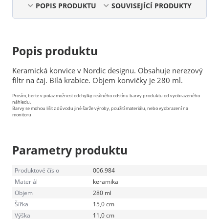
POPIS PRODUKTU
SOUVISEJÍCÍ PRODUKTY
Popis produktu
Keramická konvice v Nordic designu. Obsahuje nerezový
filtr na čaj. Bílá krabice. Objem konvičky je 280 ml.
Prosím, berte v potaz možnost odchylky reálného odstínu barvy produktu od vyobrazeného
náhledu.
Barvy se mohou lišit z důvodu jiné šarže výroby, použití materiálu, nebo vyobrazení na
monitoru
Parametry produktu
Produktové číslo
006.984
Materiál
keramika
Objem
280 ml
Šířka
15,0 cm
Výška
11,0 cm