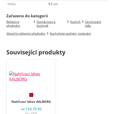
Délka
9,5 cm
Zařazeno do kategorií
Reklamní
Domácnost a
Kuchyň
Servírování
předměty
kuchyně
jídla
Vánoční reklamní předměty
Kuchyňské potřeby, stolování
Související produkty
Nahřivací láhev AALBORG
134,70 Kč
od
bez DPH