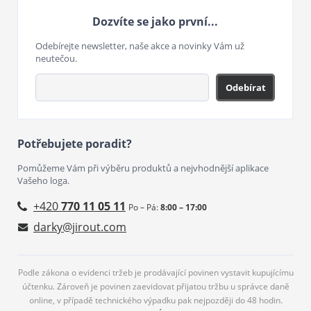
Dozvíte se jako první...
Odebírejte newsletter, naše akce a novinky Vám už
neutečou.
Odebírat
Potřebujete poradit?
Pomůžeme Vám při výběru produktů a nejvhodnější aplikace
Vašeho loga.
+420
770 11 05 11
Po – Pá:
8:00 – 17:00
darky@jirout.com
Podle zákona o evidenci tržeb je prodávající povinen vystavit kupujícímu
účtenku. Zároveň je povinen zaevidovat přijatou tržbu u správce daně
online, v případě technického výpadku pak nejpozději do 48 hodin.