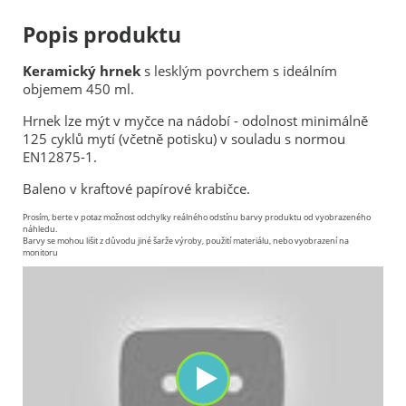
Popis produktu
Keramický hrnek
s lesklým povrchem s ideálním
objemem 450 ml.
Hrnek lze mýt v myčce na nádobí - odolnost minimálně
125 cyklů mytí (včetně potisku) v souladu s normou
EN12875-1.
Baleno v kraftové papírové krabičce.
Prosím, berte v potaz možnost odchylky reálného odstínu barvy produktu od vyobrazeného
náhledu.
Barvy se mohou lišit z důvodu jiné šarže výroby, použití materiálu, nebo vyobrazení na
monitoru
https://www.youtube.com/watch?v=1R3ISTIIbys