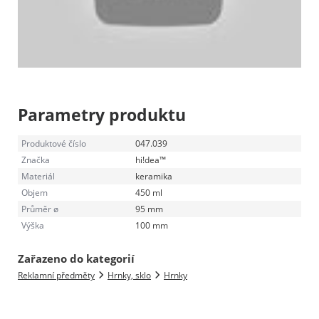
Parametry produktu
Produktové číslo
047.039
Značka
hi!dea™
Materiál
keramika
Objem
450 ml
Průměr ø
95 mm
Výška
100 mm
Zařazeno do kategorií
Reklamní předměty
Hrnky, sklo
Hrnky