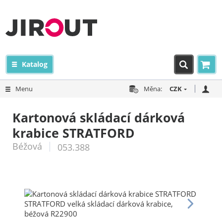
Katalog
Menu
Měna:
CZK
Kartonová skládací dárková
krabice STRATFORD
Béžová
053.388