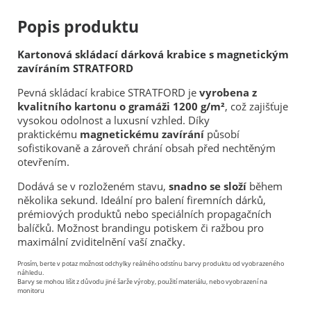
Popis produktu
Kartonová skládací dárková krabice s magnetickým
zavíráním STRATFORD
Pevná skládací krabice STRATFORD je
vyrobena z
kvalitního kartonu o gramáži 1200 g/m²
, což zajišťuje
vysokou odolnost a luxusní vzhled. Díky
praktickému
magnetickému zavírání
působí
sofistikovaně a zároveň chrání obsah před nechtěným
otevřením.
Dodává se v rozloženém stavu,
snadno se složí
během
několika sekund. Ideální pro balení firemních dárků,
prémiových produktů nebo speciálních propagačních
balíčků. Možnost brandingu potiskem či ražbou pro
maximální zviditelnění vaší značky.
Prosím, berte v potaz možnost odchylky reálného odstínu barvy produktu od vyobrazeného
náhledu.
Barvy se mohou lišit z důvodu jiné šarže výroby, použití materiálu, nebo vyobrazení na
monitoru