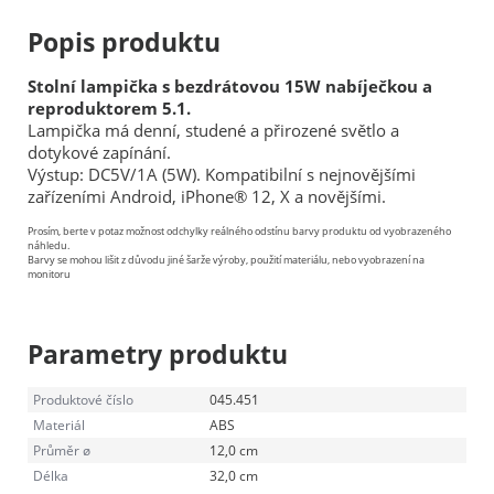
Popis produktu
Stolní lampička s bezdrátovou 15W nabíječkou a
reproduktorem 5.1.
Lampička má denní, studené a přirozené světlo a
dotykové zapínání.
Výstup: DC5V/1A (5W). Kompatibilní s nejnovějšími
zařízeními Android, iPhone® 12, X a novějšími.
Prosím, berte v potaz možnost odchylky reálného odstínu barvy produktu od vyobrazeného
náhledu.
Barvy se mohou lišit z důvodu jiné šarže výroby, použití materiálu, nebo vyobrazení na
monitoru
Parametry produktu
Produktové číslo
045.451
Materiál
ABS
Průměr ø
12,0 cm
Délka
32,0 cm