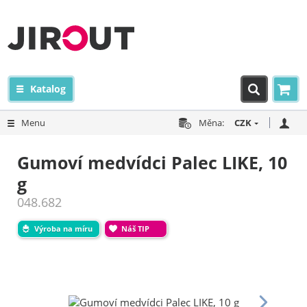
Katalog
Menu
Měna:
CZK
Gumoví medvídci Palec LIKE, 10
g
048.682
Výroba na míru
Náš TIP