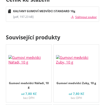
KALFANY GUMOVÍ MEDVÍDCI STANDARD 10g
[pdf, 197.23 kB]
Stáhnout soubor
Související produkty
Gumoví medvídci Nářadí, 10
Gumoví medvídci Zuby, 10 g
g
7,80 Kč
7,80 Kč
od
od
bez DPH
bez DPH