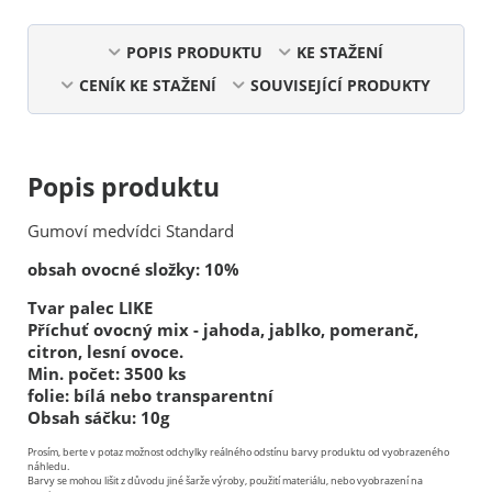
POPIS PRODUKTU
KE STAŽENÍ
CENÍK KE STAŽENÍ
SOUVISEJÍCÍ PRODUKTY
Popis produktu
Gumoví medvídci Standard
obsah ovocné složky: 10%
Tvar palec LIKE
Příchuť ovocný mix - jahoda, jablko, pomeranč,
citron, lesní ovoce.
Min. počet: 3500 ks
folie: bílá nebo transparentní
Obsah sáčku: 10g
Prosím, berte v potaz možnost odchylky reálného odstínu barvy produktu od vyobrazeného
náhledu.
Barvy se mohou lišit z důvodu jiné šarže výroby, použití materiálu, nebo vyobrazení na