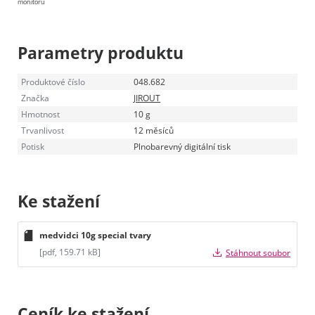
monitoru
Parametry produktu
Produktové číslo
048.682
Značka
JIROUT
Hmotnost
10 g
Trvanlivost
12 měsíců
Potisk
Plnobarevný digitální tisk
Ke stažení
medvidci 10g special tvary
[pdf, 159.71 kB]
Stáhnout soubor
Ceník ke stažení