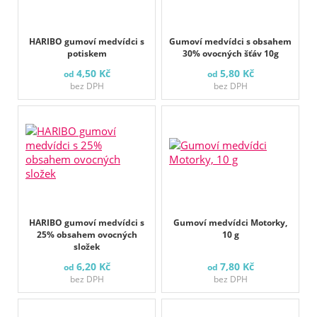
HARIBO gumoví medvídci s
Gumoví medvídci s obsahem
potiskem
30% ovocných šťáv 10g
4,50 Kč
5,80 Kč
od
od
bez DPH
bez DPH
HARIBO gumoví medvídci s
Gumoví medvídci Motorky,
25% obsahem ovocných
10 g
složek
6,20 Kč
7,80 Kč
od
od
bez DPH
bez DPH