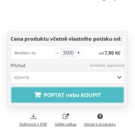
Cena produktu včetně vlastního potisku od:
-
+
7,80 Kč
od
Množství v ks
Příchuť
(volitelné, nepovinné)
Vyberte
POPTAT nebo KOUPIT
Stáhnout v PDF
Sdílet odkaz
Dotaz k produktu