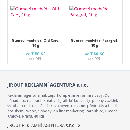
Gumoví medvídci Old Cars,
Gumoví medvídci Paragraf,
10 g
10 g
7,80 Kč
7,80 Kč
od
od
bez DPH
bez DPH
JIROUT REKLAMNÍ AGENTURA s.r.o.
Reklamní agentura nabízející kompletní reklamní služby. Od
nápadu po realizaci - kreativní grafické koncepty, polepy vozidel,
výroba cedulí, označení provozoven, reklamní předměty a textil s
potiskem. Weby, e-shopy, on-line marketing. Pardubice, Hradec
Králové, Praha. 40 lidí
JIROUT REKLAMNÍ AGENTURA s.r.o.