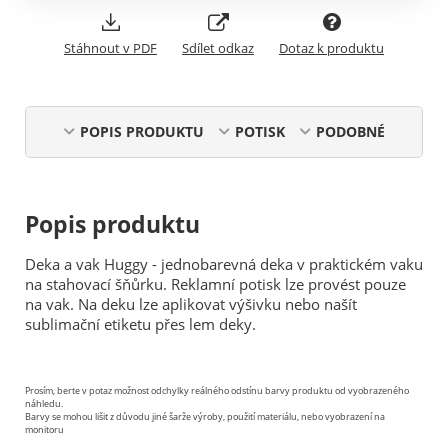
Stáhnout v PDF
Sdílet odkaz
Dotaz k produktu
POPIS PRODUKTU
POTISK
PODOBNÉ
Popis produktu
Deka a vak Huggy - jednobarevná deka v praktickém vaku
na stahovací šňůrku. Reklamní potisk lze provést pouze
na vak. Na deku lze aplikovat výšivku nebo našít
sublimační etiketu přes lem deky.
Prosím, berte v potaz možnost odchylky reálného odstínu barvy produktu od vyobrazeného
náhledu.
Barvy se mohou lišit z důvodu jiné šarže výroby, použití materiálu, nebo vyobrazení na
monitoru