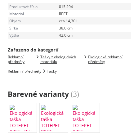
Produktové číslo
015.294
Materiál
RPET
Objem
cca 14,30 l
Šířka
38,0 cm
Výška
42,0 cm
Zařazeno do kategorií
Reklamní
Tašky z ekologických
Ekologické reklamní
předměty
materiálu
předměty
Reklamní předměty
Tašky
Barevné varianty
(3)