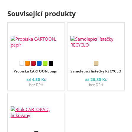
Související produkty
Propiska CARTOON, papír
Samolepicí lístečky RECYCLO
4,50 Kč
26,80 Kč
od
od
bez DPH
bez DPH