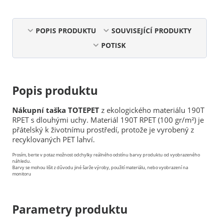
POPIS PRODUKTU
SOUVISEJÍCÍ PRODUKTY
POTISK
Popis produktu
Nákupní taška TOTEPET
z ekologického materiálu 190T
RPET s dlouhými uchy. Materiál 190T RPET (100 gr/m²) je
přátelský k životnímu prostředí, protože je vyrobený z
recyklovaných PET lahví.
Prosím, berte v potaz možnost odchylky reálného odstínu barvy produktu od vyobrazeného
náhledu.
Barvy se mohou lišit z důvodu jiné šarže výroby, použití materiálu, nebo vyobrazení na
monitoru
Parametry produktu