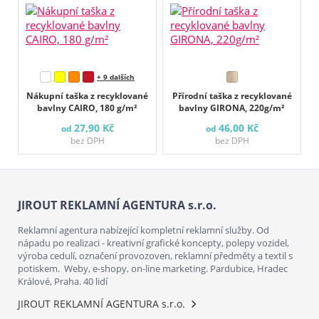
+ 9 dalších
Nákupní taška z recyklované
Přírodní taška z recyklované
bavlny CAIRO, 180 g/m²
bavlny GIRONA, 220g/m²
27,90 Kč
46,00 Kč
od
od
bez DPH
bez DPH
JIROUT REKLAMNÍ AGENTURA s.r.o.
Reklamní agentura nabízející kompletní reklamní služby. Od
nápadu po realizaci - kreativní grafické koncepty, polepy vozidel,
výroba cedulí, označení provozoven, reklamní předměty a textil s
potiskem. Weby, e-shopy, on-line marketing. Pardubice, Hradec
Králové, Praha. 40 lidí
JIROUT REKLAMNÍ AGENTURA s.r.o.