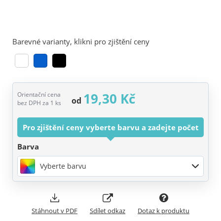
Barevné varianty, klikni pro zjištění ceny
19,30 Kč
Orientační cena
od
bez DPH za 1 ks
Pro zjištění ceny vyberte barvu a zadejte počet
Barva
Vyberte barvu
Stáhnout v PDF
Sdílet odkaz
Dotaz k produktu