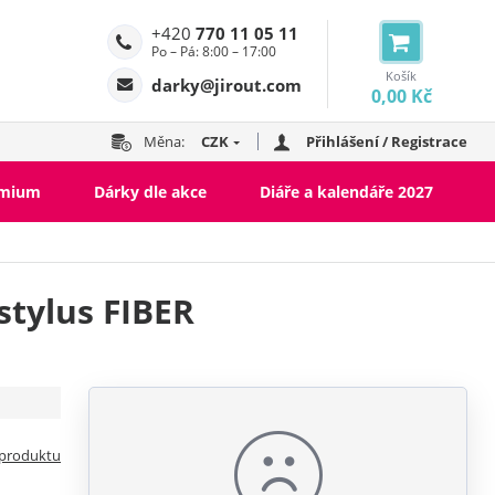
+420
770 11 05 11
Po – Pá: 8:00 – 17:00
Košík
darky@jirout.com
0,00 Kč
Měna:
CZK
Přihlášení / Registrace
emium
Dárky dle akce
Diáře a kalendáře 2027
stylus FIBER
 produktu