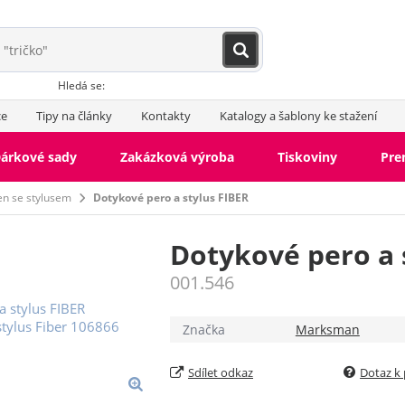
Hledá se:
ce
Tipy na články
Kontakty
Katalogy a šablony ke stažení
árkové sady
Zakázková výroba
Tiskoviny
Pr
en se stylusem
Dotykové pero a stylus FIBER
Dotykové pero a 
001.546
Značka
Marksman
Sdílet odkaz
Dotaz k