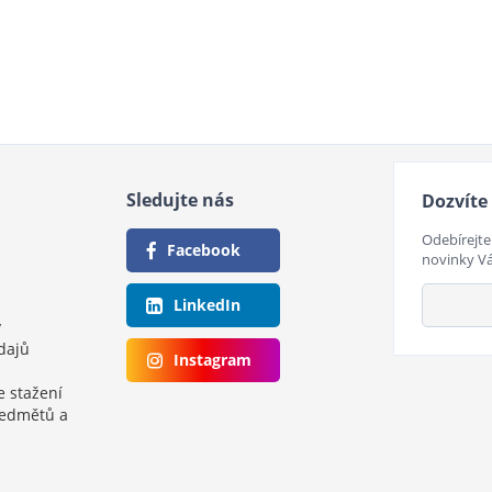
Sledujte nás
Dozvíte 
Odebírejte
Facebook
novinky V
LinkedIn
y
dajů
Instagram
e stažení
ředmětů a