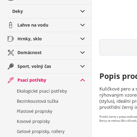
Deky
Lahve na vodu
Hrnky, sklo
Domácnost
Sport, volný čas
Popis pro
Psací potřeby
Kuličkové pero a 
Ekologické psací potřeby
rýhovaným vzorem
(stylus), ideální 
Bezinkoustová tužka
prvotřídní černý i
Plastové propisky
Prosím, berte v potaz možno
Kovové propisky
Barvy se mohou lišit z důvodu
Gelové propisky, rollery