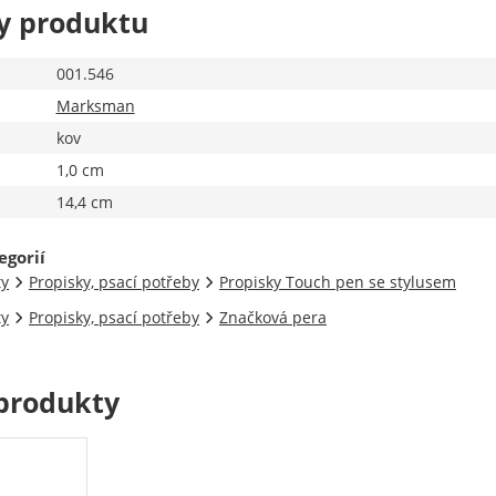
y produktu
001.546
Marksman
kov
1,0 cm
14,4 cm
egorií
ty
Propisky, psací potřeby
Propisky Touch pen se stylusem
ty
Propisky, psací potřeby
Značková pera
produkty