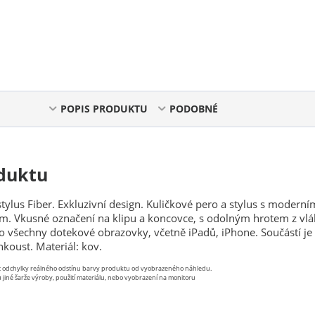
POPIS PRODUKTU
PODOBNÉ
duktu
stylus Fiber. Exkluzivní design. Kuličkové pero a stylus s moderní
. Vkusné označení na klipu a koncovce, s odolným hrotem z vl
pro všechny dotekové obrazovky, včetně iPadů, iPhone. Součástí je
nkoust. Materiál: kov.
st odchylky reálného odstínu barvy produktu od vyobrazeného náhledu.
 jiné šarže výroby, použití materiálu, nebo vyobrazení na monitoru