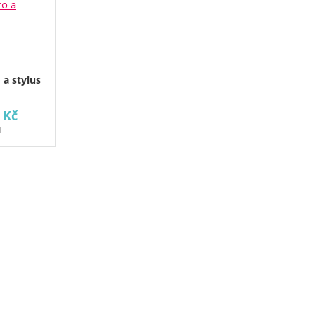
 a stylus
 Kč
H