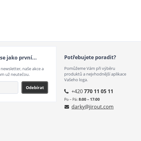
Potřebujete poradit?
se jako první...
Pomůžeme Vám při výběru
 newsletter, naše akce a
produktů a nejvhodnější aplikace
ám už neutečou.
Vašeho loga.
Odebírat
+420
770 11 05 11
Po – Pá:
8:00 – 17:00
darky@jirout.com