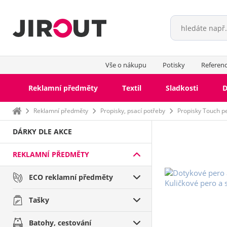
Vše o nákupu
Potisky
Referen
Reklamní předměty
Textil
Sladkosti
D
Domů
Reklamní předměty
Propisky, psací potřeby
Propisky Touch p
DÁRKY DLE AKCE
REKLAMNÍ PŘEDMĚTY
ECO reklamní předměty
Tašky
Batohy, cestování