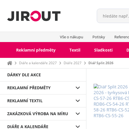
Vše o nákupu
Potisky
Referen
Reklamní předměty
Textil
Sladkosti
D
Domů
Diáře a kalendáře 2027
Diáře 2027
Diář Split 2026
DÁRKY DLE AKCE
REKLAMNÍ PŘEDMĚTY
REKLAMNÍ TEXTIL
ZAKÁZKOVÁ VÝROBA NA MÍRU
DIÁŘE A KALENDÁŘE