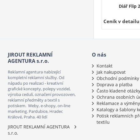
Diář Flip 
Ceník v detail
JIROUT REKLAMNÍ
O nás
AGENTURA s.r.o.
Kontakt
Reklamní agentura nabízející
Jak nakupovat
kompletní reklamní služby. Od
Obchodní podmínky
nápadu po realizaci - kreativní
Doprava a platba
grafické koncepty, polepy vozidel,
Často kladené otázk
výroba cedulí, označení provozoven,
Ochrana osobních ú
reklamní předměty a textil s
Reklamace a výměny
potiskem. Weby, e-shopy, on-line
Katalogy a šablony k
marketing. Pardubice, Hradec
Potisk reklamních p
Králové, Praha. 40 lidí
textilu
JIROUT REKLAMNÍ AGENTURA
s.r.o.