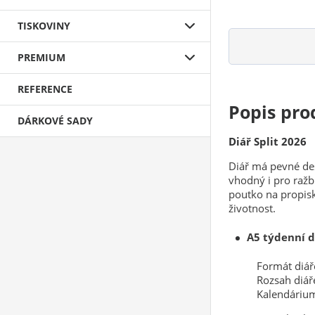
TISKOVINY
PREMIUM
REFERENCE
Popis pro
DÁRKOVÉ SADY
Diář Split 2026
Diář má pevné de
vhodný i pro ražb
poutko na propisk
životnost.
A5 týdenní d
Formát diá
Rozsah diář
Kalendárium