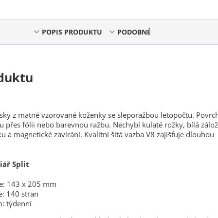
POPIS PRODUKTU
PODOBNÉ
duktu
sky z matné vzorované koženky se sleporažbou letopočtu. Povrch
u přes fólii nebo barevnou ražbu. Nechybí kulaté rožky, bílá zálož
u a magnetické zavírání. Kvalitní šitá vazba V8 zajišťuje dlouhou
iář Split
ře: 143 x 205 mm
e: 140 stran
: týdenní