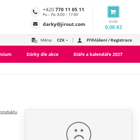
+420
770 11 05 11
Po – Pá: 8:00 – 17:00
Košík
darky@jirout.com
0,00 Kč
Měna:
CZK
Přihlášení / Registrace
emium
Dárky dle akce
Diáře a kalendáře 2027
 produktu