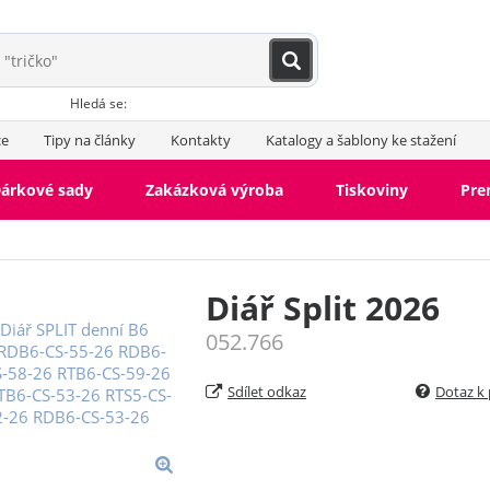
Hledá se:
ce
Tipy na články
Kontakty
Katalogy a šablony ke stažení
árkové sady
Zakázková výroba
Tiskoviny
Pr
Diář Split 2026
052.766
Sdílet odkaz
Dotaz k