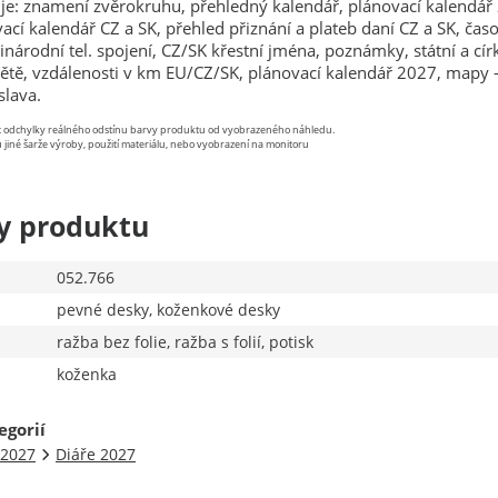
je: znamení zvěrokruhu, přehledný kalendář, plánovací kalendář
ací kalendář CZ a SK, přehled přiznání a plateb daní CZ a SK, čas
národní tel. spojení, CZ/SK křestní jména, poznámky, státní a cír
větě, vzdálenosti v km EU/CZ/SK, plánovací kalendář 2027, mapy -
slava.
st odchylky reálného odstínu barvy produktu od vyobrazeného náhledu.
 jiné šarže výroby, použití materiálu, nebo vyobrazení na monitoru
y produktu
052.766
pevné desky, koženkové desky
ražba bez folie, ražba s folií, potisk
koženka
egorií
 2027
Diáře 2027