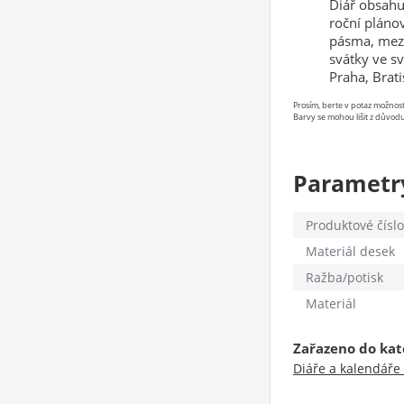
Diář obsahu
roční plánov
pásma, mezi
svátky ve s
Praha, Brati
Prosím, berte v potaz možno
Barvy se mohou lišit z důvodu
Parametr
Produktové číslo
Materiál desek
Ražba/potisk
Materiál
Zařazeno do kat
Diáře a kalendáře