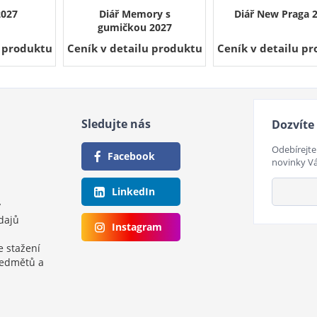
2027
Diář Memory s
Diář New Praga 
gumičkou 2027
u produktu
Ceník v detailu produktu
Ceník v detailu p
Sledujte nás
Dozvíte 
Odebírejte
Facebook
novinky V
LinkedIn
y
dajů
Instagram
e stažení
ředmětů a