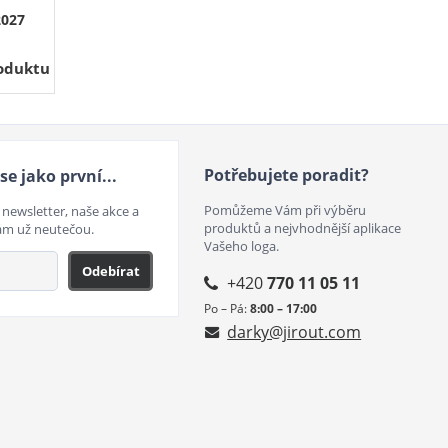
2027
roduktu
Potřebujete poradit?
se jako první...
Pomůžeme Vám při výběru
 newsletter, naše akce a
produktů a nejvhodnější aplikace
ám už neutečou.
Vašeho loga.
Odebírat
+420
770 11 05 11
Po – Pá:
8:00 – 17:00
darky@jirout.com