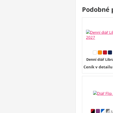
Podobné 
Denní diář Libr
Ceník v detail
+