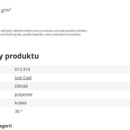
 g/m²
st odchylky reálného odstínu barvy produktu od vyobrazeného náhledu.
 jiné šarže výroby, použití materiálu, nebo vyobrazení na monitoru
y produktu
013.314
Just Cool
Dětské
polyester
krátké
30 °
egorií