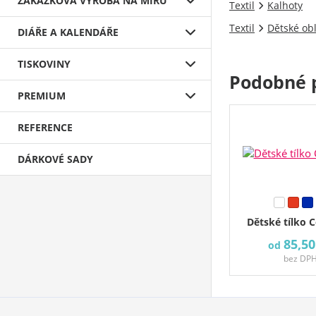
ZAKÁZKOVÁ VÝROBA NA MÍRU
Textil
Kalhoty
Textil
Dětské ob
DIÁŘE A KALENDÁŘE
TISKOVINY
Podobné 
PREMIUM
REFERENCE
DÁRKOVÉ SADY
Dětské tílko C
85,50
od
bez DP