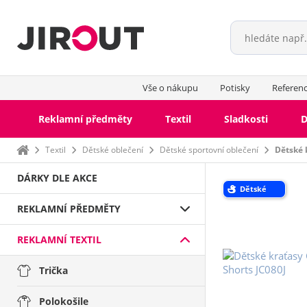
Vše o nákupu
Potisky
Referen
Reklamní předměty
Textil
Sladkosti
D
Domů
Textil
Dětské oblečení
Dětské sportovní oblečení
Dětské 
DÁRKY DLE AKCE
Dětské
REKLAMNÍ PŘEDMĚTY
REKLAMNÍ TEXTIL
Trička
Polokošile