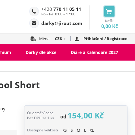
+420
770 11 05 11
Po – Pá: 8:00 – 17:00
Košík
darky@jirout.com
0,00 Kč
Měna:
CZK
Přihlášení / Registrace
emium
Dárky dle akce
Diáře a kalendáře 2027
ool Short
eny
154,00 Kč
Orientační cena
od
bez DPH za 1 ks
Dostupné velikosti
XS
S
M
L
XL