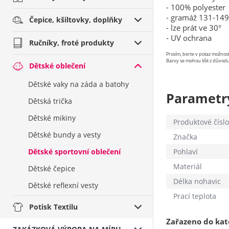
- 100% polyester
- gramáž 131-149
Čepice, kšiltovky, doplňky
- lze prát ve 30°
- UV ochrana
Ručníky, froté produkty
Prosím, berte v potaz možno
Barvy se mohou lišit z důvodu
Dětské oblečení
Dětské vaky na záda a batohy
Parametr
Dětská trička
Dětské mikiny
Produktové číslo
Dětské bundy a vesty
Značka
Dětské sportovní oblečení
Pohlaví
Materiál
Dětské čepice
Délka nohavic
Dětské reflexní vesty
Prací teplota
Potisk Textilu
Zařazeno do kat