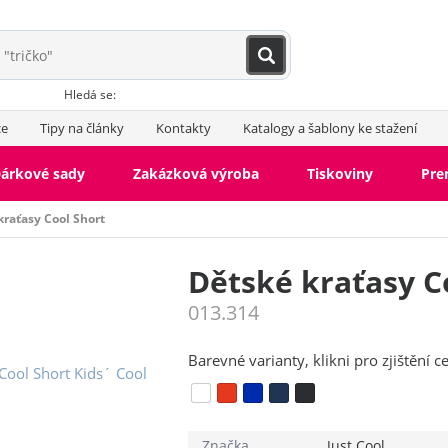
Hledá se:
ce
Tipy na články
Kontakty
Katalogy a šablony ke stažení
árkové sady
Zakázková výroba
Tiskoviny
Pr
kraťasy Cool Short
Dětské kraťasy C
013.314
Barevné varianty, klikni pro zjištění c
Značka
Just Cool