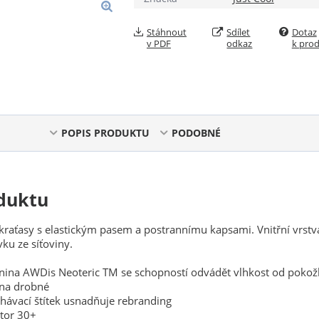
Stáhnout
Sdílet
Dotaz
v PDF
odkaz
k pro
é vaky na záda a batohy
Dětská
Dětské mikiny
Dětské bundy a
Dětské sportovní oblečení
é čepice
Dětské reflexní vesty
POPIS PRODUKTU
PODOBNÉ
duktu
kraťasy s elastickým pasem a postrannímu kapsami. Vnitřní vrstv
ku ze síťoviny.
anina AWDis Neoteric TM se schopností odvádět vlhkost od pokož
a na drobné
hávací štítek usnadňuje rebranding
ktor 30+