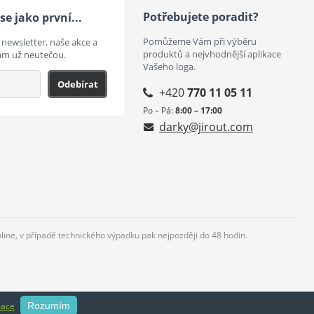
Potřebujete poradit?
se jako první...
Pomůžeme Vám při výběru
 newsletter, naše akce a
produktů a nejvhodnější aplikace
ám už neutečou.
Vašeho loga.
Odebírat
+420
770 11 05 11
Po – Pá:
8:00 – 17:00
darky@jirout.com
nline, v případě technického výpadku pak nejpozději do 48 hodin.
mace
Rozumím