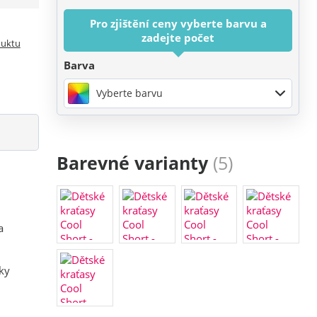
Pro zjištění ceny vyberte barvu a
zadejte počet
duktu
Barva
Vyberte barvu
Barevné varianty
(5)
a
ky