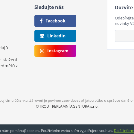
Sledujte nás
Dozvíte 
Odebírejte
Facebook
novinky V
LinkedIn
y
dajů
Instagram
e stažení
ředmětů a
upujícímu účtenku. Zároveň je povinen zaevidovat přijatou tržbu u správce daně o
© JIROUT REKLAMNÍ AGENTURA s.r.o.
eb nám pomáhají cookies. Používáním webu s tím vyjadřujete souhlas.
Další infor