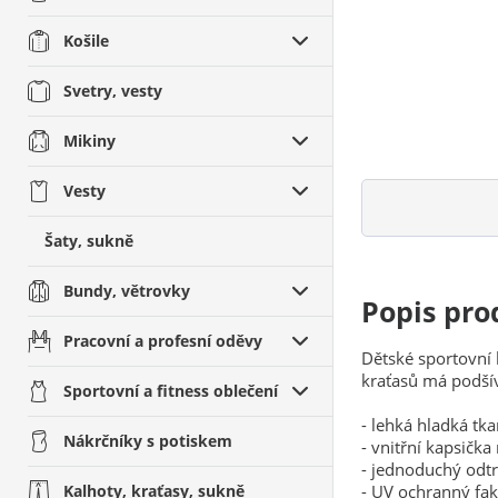
Košile
Dětsk
Svetry, vesty
trička
vesty
Dětsk
Mikiny
Vesty
Šaty, sukně
Bundy, větrovky
Popis pro
Pracovní a profesní oděvy
Dětské sportovní 
kraťasů má podšív
Sportovní a fitness oblečení
- lehká hladká tk
Nákrčníky s potiskem
- vnitřní kapsičk
- jednoduchý odtr
Kalhoty, kraťasy, sukně
- UV ochranný fa