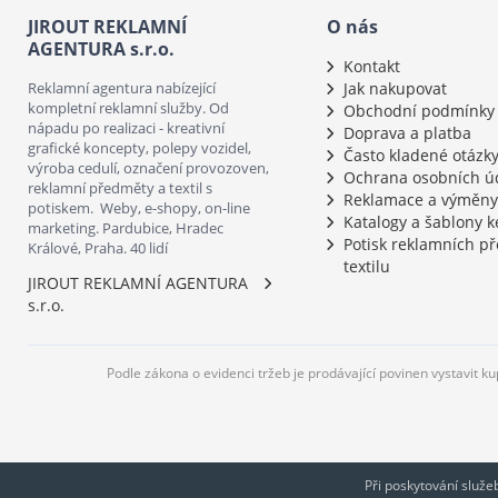
JIROUT REKLAMNÍ
O nás
AGENTURA s.r.o.
Kontakt
Reklamní agentura nabízející
Jak nakupovat
kompletní reklamní služby. Od
Obchodní podmínky
nápadu po realizaci - kreativní
Doprava a platba
grafické koncepty, polepy vozidel,
Často kladené otázk
výroba cedulí, označení provozoven,
Ochrana osobních ú
reklamní předměty a textil s
Reklamace a výměny
potiskem. Weby, e-shopy, on-line
Katalogy a šablony k
marketing. Pardubice, Hradec
Potisk reklamních p
Králové, Praha. 40 lidí
textilu
JIROUT REKLAMNÍ AGENTURA
s.r.o.
Podle zákona o evidenci tržeb je prodávající povinen vystavit k
Při poskytování služ