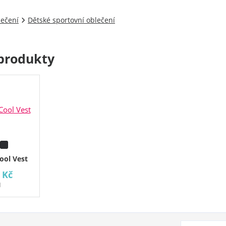
lečení
Dětské sportovní oblečení
produkty
ool Vest
 Kč
H