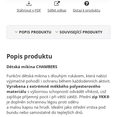
Stáhnout v PDF
Sdílet odkaz
Dotaz k produktu
POPIS PRODUKTU
SOUVISEJÍCÍ PRODUKTY
Popis produktu
Dětská mikina CHAMBERS
Funkční dětská mikina s dlouhým rukávem, která nabízí
výjimečné pohodlí i ochranu během každodenních aktivit.
Vyrobena z extrémně měkkého polyesterového
materiálu
s výbornou schopností odvádět vlhkost, což
zajišťuje příjemný pocit i při větší zátěži. Přední
zip YKK®
je doplněn ochrannou légou proti oděru
a malou kapsu na hrudi. Ideální jako střední vrstva pod
bundu nebo samostatně do teplejších dnů.