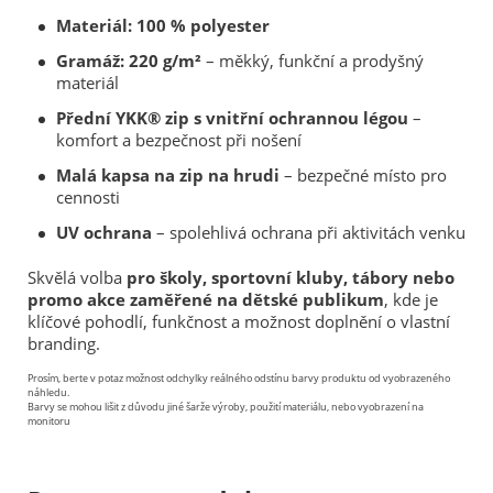
Materiál: 100 % polyester
Gramáž: 220 g/m²
– měkký, funkční a prodyšný
materiál
Přední YKK® zip s vnitřní ochrannou légou
–
komfort a bezpečnost při nošení
Malá kapsa na zip na hrudi
– bezpečné místo pro
cennosti
UV ochrana
– spolehlivá ochrana při aktivitách venku
Skvělá volba
pro školy, sportovní kluby, tábory nebo
promo akce zaměřené na dětské publikum
, kde je
klíčové pohodlí, funkčnost a možnost doplnění o vlastní
branding.
Prosím, berte v potaz možnost odchylky reálného odstínu barvy produktu od vyobrazeného
náhledu.
Barvy se mohou lišit z důvodu jiné šarže výroby, použití materiálu, nebo vyobrazení na
monitoru