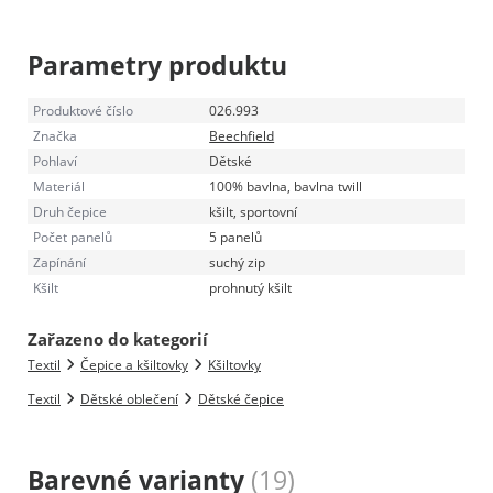
Parametry produktu
Produktové číslo
026.993
Značka
Beechfield
Pohlaví
Dětské
Materiál
100% bavlna, bavlna twill
Druh čepice
kšilt, sportovní
Počet panelů
5 panelů
Zapínání
suchý zip
Kšilt
prohnutý kšilt
Zařazeno do kategorií
Textil
Čepice a kšiltovky
Kšiltovky
Textil
Dětské oblečení
Dětské čepice
Barevné varianty
(19)