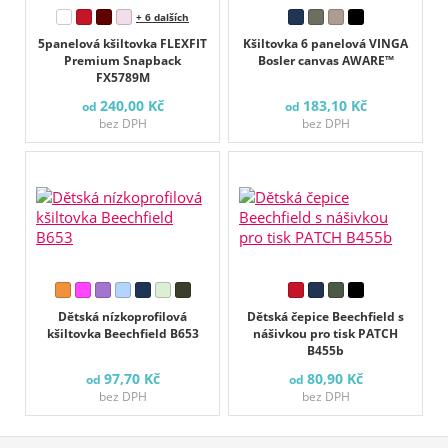
+ 6 dalších
5panelová kšiltovka FLEXFIT
Kšiltovka 6 panelová VINGA
Premium Snapback
Bosler canvas AWARE™
FX5789M
240,00 Kč
183,10 Kč
od
od
bez DPH
bez DPH
Dětská nízkoprofilová
Dětská čepice Beechfield s
kšiltovka Beechfield B653
nášivkou pro tisk PATCH
B455b
97,70 Kč
80,90 Kč
od
od
bez DPH
bez DPH