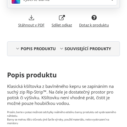
Stáhnout v PDF
Sdílet odkaz
Dotaz k produktu
POPIS PRODUKTU
SOUVISEJÍCÍ PRODUKTY
Popis produktu
Klasická kšiltovka z bavlněného kepru se zapínáním na
suchý zip Rip-Strip™. Na čele je dostatečný prostor pro
potisk či výšivku. Kšiltovku není vhodné prát, čistit je
možné pouze houbičkou vodou.
Prosím, berte v potaz možnost odchylky reálného odstínu barvy produktu od vyobrazeného
náhledu.
Barvy se mohou lišit z důvodu jiné šarže výroby, použití materiálu, nebo vyobrazení na
monitoru