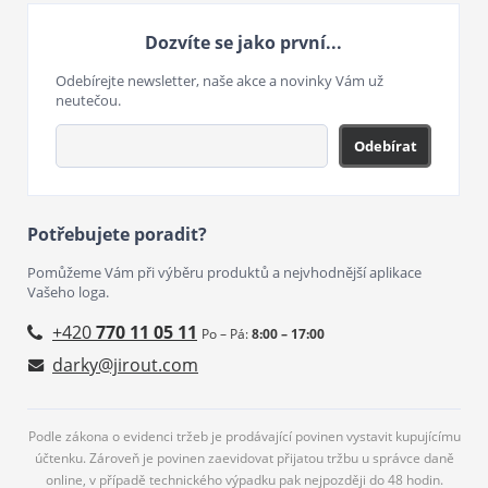
Dozvíte se jako první...
Odebírejte newsletter, naše akce a novinky Vám už
neutečou.
Odebírat
Potřebujete poradit?
Pomůžeme Vám při výběru produktů a nejvhodnější aplikace
Vašeho loga.
+420
770 11 05 11
Po – Pá:
8:00 – 17:00
darky@jirout.com
Podle zákona o evidenci tržeb je prodávající povinen vystavit kupujícímu
účtenku. Zároveň je povinen zaevidovat přijatou tržbu u správce daně
online, v případě technického výpadku pak nejpozději do 48 hodin.