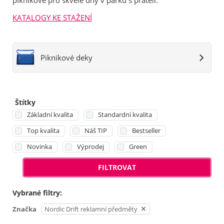
piknikové pro skvělé dny v parku s přáteli.
KATALOGY KE STAŽENÍ
Piknikové deky
Štítky
Základní kvalita
Standardní kvalita
Top kvalita
Náš TIP
Bestseller
Novinka
Výprodej
Green
FILTROVAT
Vybrané filtry:
Značka
Nordic Drift reklamní předměty