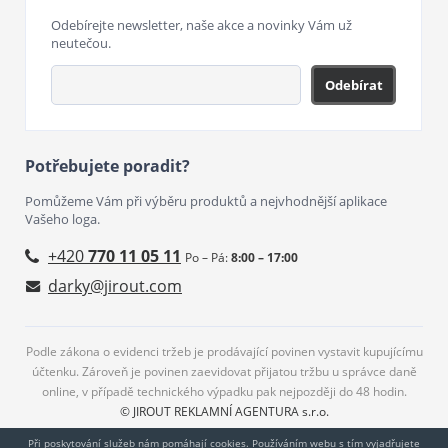
Odebírejte newsletter, naše akce a novinky Vám už
neutečou.
Odebírat
Potřebujete poradit?
Pomůžeme Vám při výběru produktů a nejvhodnější aplikace
Vašeho loga.
+420
770 11 05 11
Po – Pá:
8:00 – 17:00
darky@jirout.com
Podle zákona o evidenci tržeb je prodávající povinen vystavit kupujícímu
účtenku. Zároveň je povinen zaevidovat přijatou tržbu u správce daně
online, v případě technického výpadku pak nejpozději do 48 hodin.
© JIROUT REKLAMNÍ AGENTURA s.r.o.
Při poskytování služeb nám pomáhají cookies. Používáním webu s tím vyjadřujete