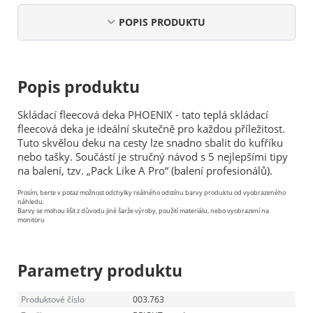
POPIS PRODUKTU
Popis produktu
Skládací fleecová deka PHOENIX - tato teplá skládací
fleecová deka je ideální skutečně pro každou příležitost.
Tuto skvělou deku na cesty lze snadno sbalit do kufříku
nebo tašky. Součástí je stručný návod s 5 nejlepšími tipy
na balení, tzv. „Pack Like A Pro“ (balení profesionálů).
Prosím, berte v potaz možnost odchylky reálného odstínu barvy produktu od vyobrazeného
náhledu.
Barvy se mohou lišit z důvodu jiné šarže výroby, použití materiálu, nebo vyobrazení na
monitoru
Parametry produktu
Produktové číslo
003.763