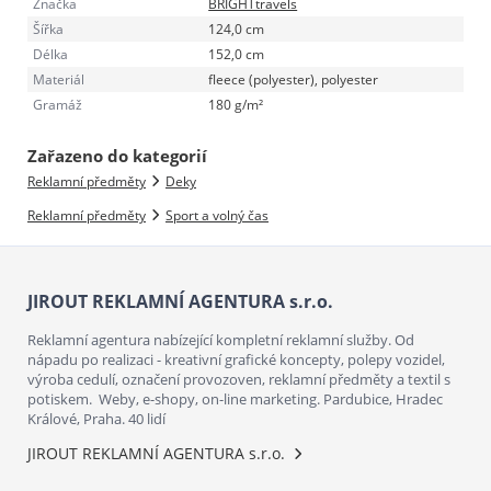
Značka
BRIGHTtravels
Šířka
124,0 cm
Délka
152,0 cm
Materiál
fleece (polyester), polyester
Gramáž
180 g/m²
Zařazeno do kategorií
Reklamní předměty
Deky
Reklamní předměty
Sport a volný čas
JIROUT REKLAMNÍ AGENTURA s.r.o.
Reklamní agentura nabízející kompletní reklamní služby. Od
nápadu po realizaci - kreativní grafické koncepty, polepy vozidel,
výroba cedulí, označení provozoven, reklamní předměty a textil s
potiskem. Weby, e-shopy, on-line marketing. Pardubice, Hradec
Králové, Praha. 40 lidí
JIROUT REKLAMNÍ AGENTURA s.r.o.