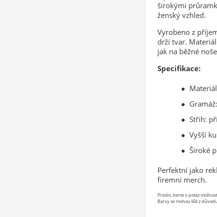
širokými průramky
ženský vzhled.
Vyrobeno z příjem
drží tvar. Materiá
jak na běžné noše
Specifikace:
Materiál
Gramáž:
Střih: p
Vyšší ku
Široké 
Perfektní jako rek
firemní merch.
Prosím, berte v potaz možno
Barvy se mohou lišit z důvodu