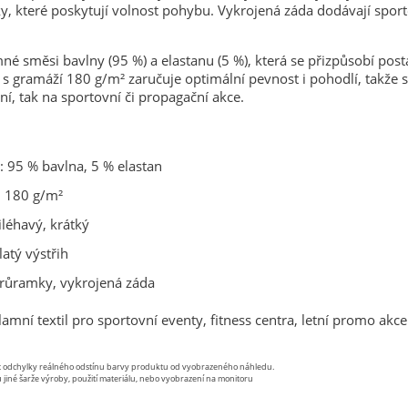
, které poskytují volnost pohybu. Vykrojená záda dodávají spor
né směsi bavlny (95 %) a elastanu (5 %), která se přizpůsobí post
l s gramáží 180 g/m² zaručuje optimální pevnost i pohodlí, takže 
ní, tak na sportovní či propagační akce.
: 95 % bavlna, 5 % elastan
 180 g/m²
řiléhavý, krátký
latý výstřih
průramky, vykrojená záda
lamní textil pro sportovní eventy, fitness centra, letní promo akce
st odchylky reálného odstínu barvy produktu od vyobrazeného náhledu.
 jiné šarže výroby, použití materiálu, nebo vyobrazení na monitoru