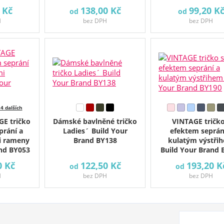
 Kč
138,00 Kč
99,20 K
od
od
H
bez DPH
bez DPH
 4 dalších
E tričko
Dámské bavlněné tričko
VINTAGE tričko
prání a
Ladies´ Build Your
efektem seprán
i rameny
Brand BY138
kulatým výstři
and BY053
Build Your Brand 
0 Kč
122,50 Kč
193,20 K
od
od
H
bez DPH
bez DPH