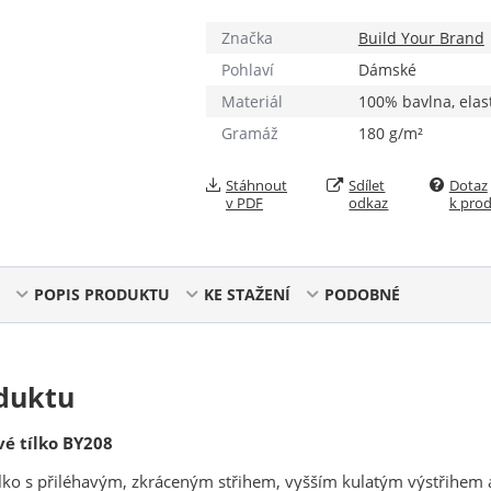
Značka
Build Your Brand
Pohlaví
Dámské
Materiál
100% bavlna, elas
Gramáž
180 g/m²
Stáhnout
Sdílet
Dotaz
v PDF
odkaz
k pro
POPIS PRODUKTU
KE STAŽENÍ
PODOBNÉ
duktu
vé
tílko BY208
lko s přiléhavým, zkráceným střihem, vyšším kulatým výstřihem 