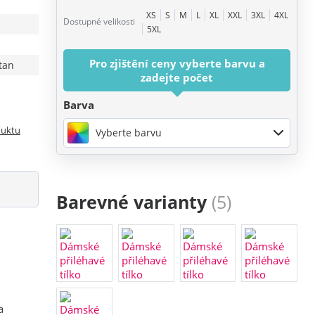
XS
S
M
L
XL
XXL
3XL
4XL
Dostupné velikosti
5XL
Pro zjištění ceny vyberte barvu a
tan
zadejte počet
Barva
duktu
Vyberte barvu
Barevné varianty
(5)
a