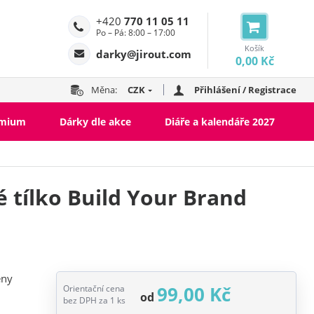
+420
770 11 05 11
Po – Pá: 8:00 – 17:00
Košík
darky@jirout.com
0,00 Kč
Měna:
CZK
Přihlášení / Registrace
emium
Dárky dle akce
Diáře a kalendáře 2027
 tílko Build Your Brand
eny
99,00 Kč
Orientační cena
od
bez DPH za 1 ks