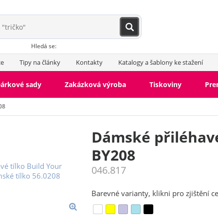
Hledá se:
ce
Tipy na články
Kontakty
Katalogy a šablony ke stažení
árkové sady
Zakázková výroba
Tiskoviny
Pr
08
Dámské přiléhavé
BY208
046.817
Barevné varianty, klikni pro zjištění c