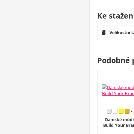
Ke stažen
Velikostní 
Podobné 
+ 
Dámské módní
Build Your Br