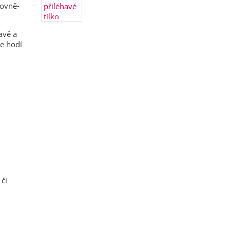
tovně-
avě a
se hodí
 či