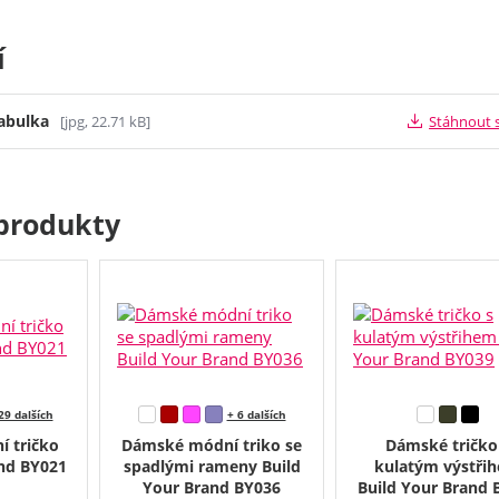
í
tabulka
[jpg, 22.71 kB]
Stáhnout 
produkty
29 dalších
+ 6 dalších
 tričko
Dámské módní triko se
Dámské tričko
and BY021
spadlými rameny Build
kulatým výstři
Your Brand BY036
Build Your Brand 