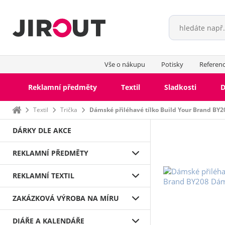
Vše o nákupu
Potisky
Referen
Reklamní předměty
Textil
Sladkosti
D
Domů
Textil
Trička
Dámské přiléhavé tílko Build Your Brand BY2
DÁRKY DLE AKCE
REKLAMNÍ PŘEDMĚTY
REKLAMNÍ TEXTIL
ZAKÁZKOVÁ VÝROBA NA MÍRU
DIÁŘE A KALENDÁŘE