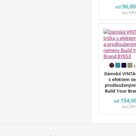
96,00
od
bez DP
+
Dámské VINTAG
s efektem se
prodlouženým
Build Your Br
154,0
od
bez DP