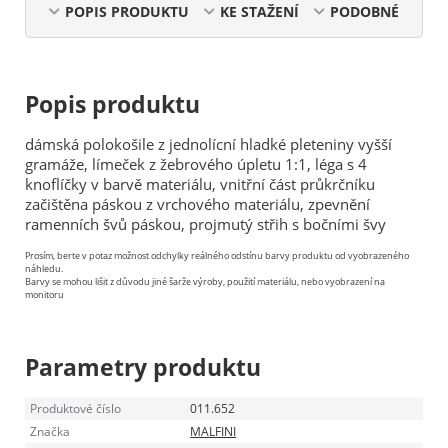
POPIS PRODUKTU
KE STAŽENÍ
PODOBNÉ
Popis produktu
dámská polokošile z jednolícní hladké pleteniny vyšší
gramáže, límeček z žebrového úpletu 1:1, léga s 4
knoflíčky v barvě materiálu, vnitřní část průkrčníku
začištěna páskou z vrchového materiálu, zpevnění
ramenních švů páskou, projmutý střih s bočními švy
Prosím, berte v potaz možnost odchylky reálného odstínu barvy produktu od vyobrazeného
náhledu.
Barvy se mohou lišit z důvodu jiné šarže výroby, použití materiálu, nebo vyobrazení na
monitoru
Parametry produktu
Produktové číslo
011.652
Značka
MALFINI