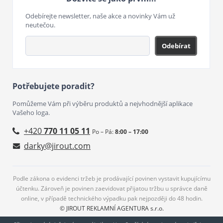
Odebírejte newsletter, naše akce a novinky Vám už
neutečou.
Odebírat
Potřebujete poradit?
Pomůžeme Vám při výběru produktů a nejvhodnější aplikace
Vašeho loga.
+420
770 11 05 11
Po – Pá:
8:00 – 17:00
darky@jirout.com
Podle zákona o evidenci tržeb je prodávající povinen vystavit kupujícímu
účtenku. Zároveň je povinen zaevidovat přijatou tržbu u správce daně
online, v případě technického výpadku pak nejpozději do 48 hodin.
© JIROUT REKLAMNÍ AGENTURA s.r.o.