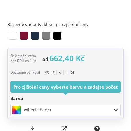
Barevné varianty, klikni pro zjištění ceny
662,40 Kč
Orientační cena
od
bez DPH za 1 ks
Dostupné velikosti
XS
S
M
L
XL
Pro zjištění ceny vyberte barvu a zadejte počet
Barva
Vyberte barvu