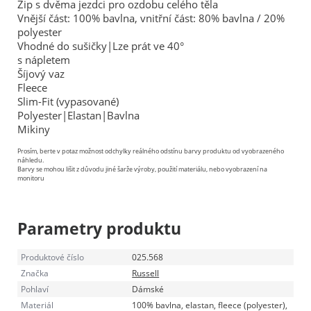
Zip s dvěma jezdci pro ozdobu celého těla
Vnější část: 100% bavlna, vnitřní část: 80% bavlna / 20%
polyester
Vhodné do sušičky|Lze prát ve 40°
s nápletem
Šíjový vaz
Fleece
Slim-Fit (vypasované)
Polyester|Elastan|Bavlna
Mikiny
Prosím, berte v potaz možnost odchylky reálného odstínu barvy produktu od vyobrazeného
náhledu.
Barvy se mohou lišit z důvodu jiné šarže výroby, použití materiálu, nebo vyobrazení na
monitoru
Parametry produktu
Produktové číslo
025.568
Značka
Russell
Pohlaví
Dámské
Materiál
100% bavlna, elastan, fleece (polyester),