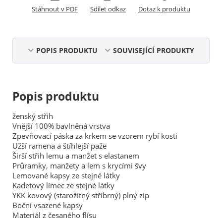
Stáhnout v PDF
Sdílet odkaz
Dotaz k produktu
POPIS PRODUKTU
SOUVISEJÍCÍ PRODUKTY
Popis produktu
ženský střih
Vnější 100% bavlněná vrstva
Zpevňovací páska za krkem se vzorem rybí kosti
Užší ramena a štíhlejší paže
Širší střih lemu a manžet s elastanem
Průramky, manžety a lem s krycími švy
Lemované kapsy ze stejné látky
Kadetový límec ze stejné látky
YKK kovový (starožitný stříbrný) plný zip
Boční vsazené kapsy
Materiál z česaného flísu