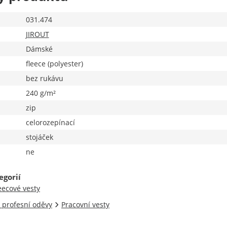
031.474
JIROUT
Dámské
fleece (polyester)
bez rukávu
240 g/m²
zip
celorozepínací
stojáček
ne
egorií
eecové vesty
 profesní oděvy
Pracovní vesty