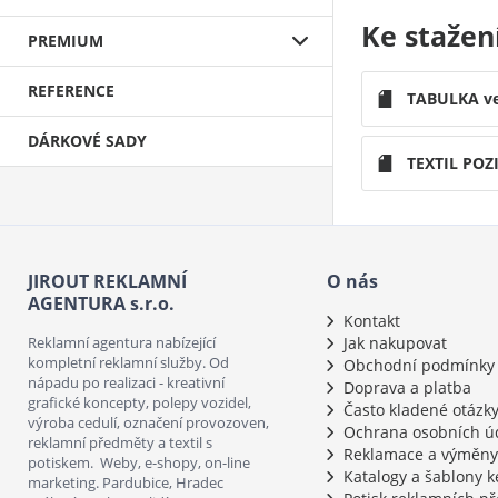
Ke stažen
PREMIUM
REFERENCE
TABULKA ve
DÁRKOVÉ SADY
TEXTIL POZ
JIROUT REKLAMNÍ
O nás
AGENTURA s.r.o.
Kontakt
Reklamní agentura nabízející
Jak nakupovat
kompletní reklamní služby. Od
Obchodní podmínky
nápadu po realizaci - kreativní
Doprava a platba
grafické koncepty, polepy vozidel,
Často kladené otázk
výroba cedulí, označení provozoven,
Ochrana osobních ú
reklamní předměty a textil s
Reklamace a výměny
potiskem. Weby, e-shopy, on-line
Katalogy a šablony k
marketing. Pardubice, Hradec