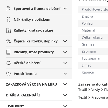
Sportovní a fitness oblečení
Produktové číslo
Značka
Nákrčníky s potiskem
Pohlaví
Kalhoty, kraťasy, sukně
Materiál
Délka rukávu
Čepice, kšiltovky, doplňky
Gramáž
Zapínání
Ručníky, froté produkty
Typ zapínání
Dětské oblečení
Límec
Kapuce
Potisk Textilu
Zařazeno do kat
ZAKÁZKOVÁ VÝROBA NA MÍRU
Textil
Vesty
Fl
DIÁŘE A KALENDÁŘE
Textil
Pracovní a
TISKOVINY