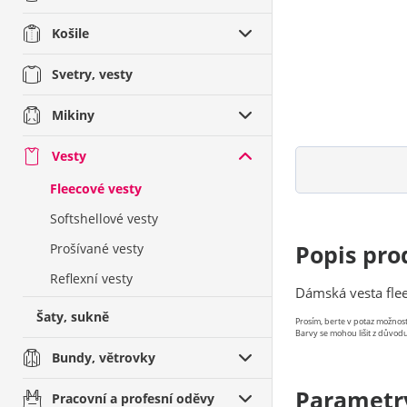
Košile
Svetry, vesty
Mikiny
Vesty
Fleecové vesty
Softshellové vesty
Popis pro
Prošívané vesty
Reflexní vesty
Dámská vesta flee
Šaty, sukně
Prosím, berte v potaz možno
Barvy se mohou lišit z důvodu
Bundy, větrovky
Parametr
Pracovní a profesní oděvy