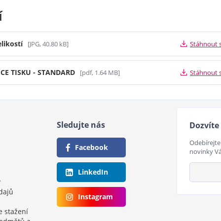
í
likostí
[JPG, 40.80 kB]
Stáhnout 
ICE TISKU - STANDARD
[pdf, 1.64 MB]
Stáhnout 
Sledujte nás
Dozvíte 
Odebírejte
Facebook
novinky V
LinkedIn
y
dajů
Instagram
e stažení