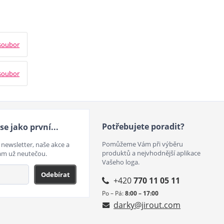
soubor
soubor
Potřebujete poradit?
se jako první...
Pomůžeme Vám při výběru
 newsletter, naše akce a
produktů a nejvhodnější aplikace
ám už neutečou.
Vašeho loga.
Odebírat
+420
770 11 05 11
Po – Pá:
8:00 – 17:00
darky@jirout.com