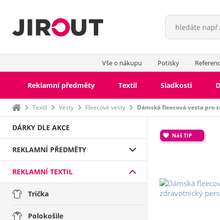
Vše o nákupu
Potisky
Referen
Reklamní předměty
Textil
Sladkosti
D
Domů
Textil
Vesty
Fleecové vesty
Dámská fleecová vesta pro z
DÁRKY DLE AKCE
Náš TIP
REKLAMNÍ PŘEDMĚTY
REKLAMNÍ TEXTIL
Trička
Polokošile