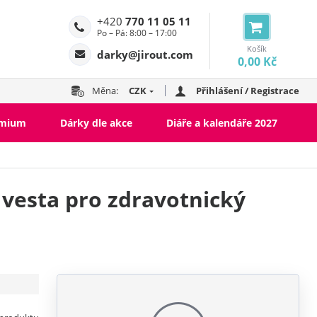
+420
770 11 05 11
Po – Pá: 8:00 – 17:00
Košík
darky@jirout.com
0,00 Kč
Měna:
CZK
Přihlášení / Registrace
emium
Dárky dle akce
Diáře a kalendáře 2027
Fleecové vesty
Softshellové vesty
vesta pro zdravotnický
Prošívané vesty
Reflexní vesty