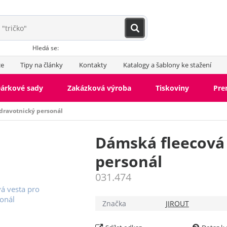
Hledá se:
ce
Tipy na články
Kontakty
Katalogy a šablony ke stažení
árkové sady
Zakázková výroba
Tiskoviny
Pr
dravotnický personál
Dámská fleecová 
personál
031.474
Značka
JIROUT