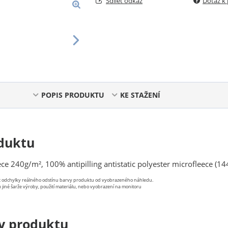
Sdílet odkaz
Dotaz k
POPIS PRODUKTU
KE STAŽENÍ
duktu
ce 240g/m², 100% antipilling antistatic polyester microfleece (14
st odchylky reálného odstínu barvy produktu od vyobrazeného náhledu.
 jiné šarže výroby, použití materiálu, nebo vyobrazení na monitoru
y produktu