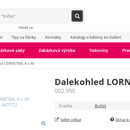
Hledá se:
ce
Tipy na články
Kontakty
Katalogy a šablony ke stažení
árkové sady
Zakázková výroba
Tiskoviny
Pr
ed LORNETKA, 4 x 30
Dalekohled LORN
002.950
Značka
Bullet
Sdílet odkaz
Dotaz k