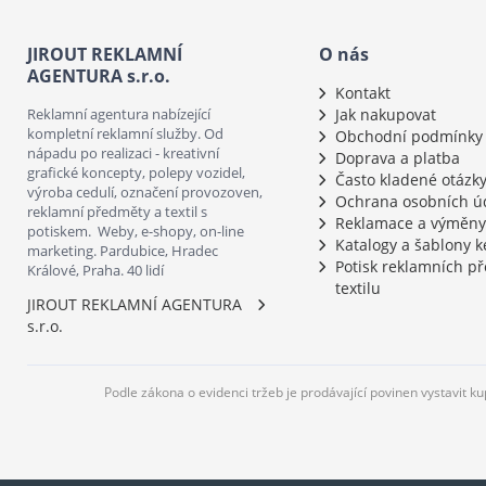
JIROUT REKLAMNÍ
O nás
AGENTURA s.r.o.
Kontakt
Reklamní agentura nabízející
Jak nakupovat
kompletní reklamní služby. Od
Obchodní podmínky
nápadu po realizaci - kreativní
Doprava a platba
grafické koncepty, polepy vozidel,
Často kladené otázk
výroba cedulí, označení provozoven,
Ochrana osobních ú
reklamní předměty a textil s
Reklamace a výměny
potiskem. Weby, e-shopy, on-line
Katalogy a šablony k
marketing. Pardubice, Hradec
Potisk reklamních p
Králové, Praha. 40 lidí
textilu
JIROUT REKLAMNÍ AGENTURA
s.r.o.
Podle zákona o evidenci tržeb je prodávající povinen vystavit k