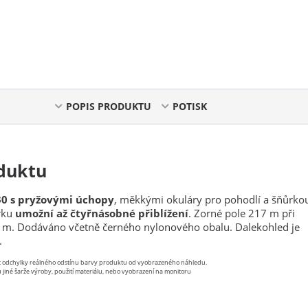
POPIS PRODUKTU
POTISK
duktu
30 s pryžovými úchopy
, měkkými okuláry pro pohodlí a šňůrko
rku
umožní až čtyřnásobné přiblížení
. Zorné pole 217 m při
0 m. Dodáváno včetně černého nylonového obalu. Dalekohled je
.
st odchylky reálného odstínu barvy produktu od vyobrazeného náhledu.
 jiné šarže výroby, použití materiálu, nebo vyobrazení na monitoru