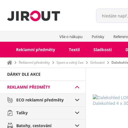
Vše o nákupu
Potisky
Referen
Reklamní předměty
Textil
Sladkosti
D
Domů
Reklamní předměty
Sport a volný čas
Grilování
Dalekohl
DÁRKY DLE AKCE
REKLAMNÍ PŘEDMĚTY
ECO reklamní předměty
Tašky
Batohy, cestování