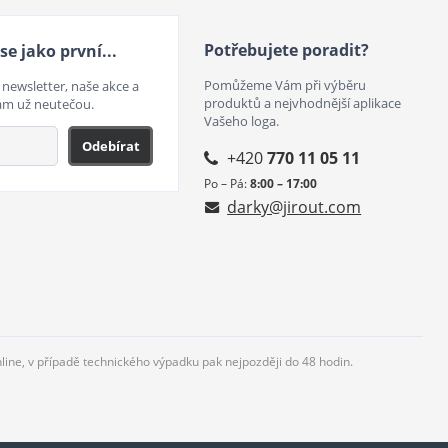
Potřebujete poradit?
se jako první...
Pomůžeme Vám při výběru
 newsletter, naše akce a
produktů a nejvhodnější aplikace
ám už neutečou.
Vašeho loga.
Odebírat
+420
770 11 05 11
Po – Pá:
8:00 – 17:00
darky@jirout.com
nline, v případě technického výpadku pak nejpozději do 48 hodin.