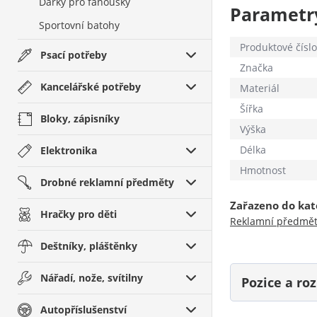
Dárky pro fanoušky
Parametr
Sportovní batohy
Produktové číslo
Psací potřeby
Značka
Kancelářské potřeby
Materiál
Šířka
Bloky, zápisníky
Výška
Délka
Elektronika
Hmotnost
Drobné reklamní předměty
Zařazeno do kat
Hračky pro děti
Reklamní předmě
Deštníky, pláštěnky
Nářadí, nože, svítilny
Pozice a r
Autopříslušenství