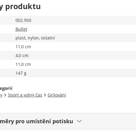
y produktu
002.950
Bullet
plast, nylon, ostatní
11,0 cm
4,0 cm
11,0 cm
147 g
egorií
ty
Sport a volný čas
Grilování
ozměry
pro umístění potisku