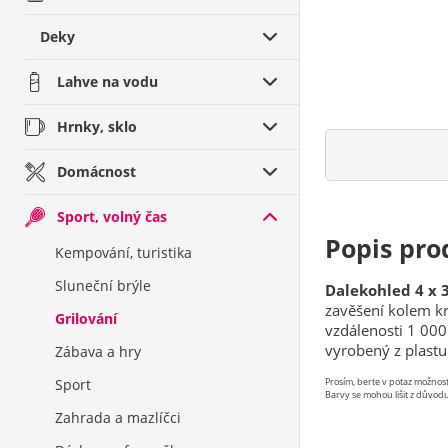
Deky
Lahve na vodu
Hrnky, sklo
Domácnost
Sport, volný čas
Popis pro
Kempování, turistika
Sluneční brýle
Dalekohled 4 x 
zavěšení kolem k
Grilování
vzdálenosti 1 00
vyrobený z plastu
Zábava a hry
Sport
Prosím, berte v potaz možno
Barvy se mohou lišit z důvodu
Zahrada a mazlíčci