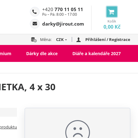
+420
770 11 05 11
Po – Pá: 8:00 – 17:00
Košík
darky@jirout.com
0,00 Kč
Měna:
CZK
Přihlášení / Registrace
emium
Dárky dle akce
Diáře a kalendáře 2027
ETKA, 4 x 30
 produktu