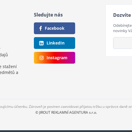
Sledujte nás
Dozvíte 
Odebírejte
Facebook
novinky V
LinkedIn
y
dajů
Instagram
e stažení
ředmětů a
upujícímu účtenku. Zároveň je povinen zaevidovat přijatou tržbu u správce daně o
© JIROUT REKLAMNÍ AGENTURA s.r.o.