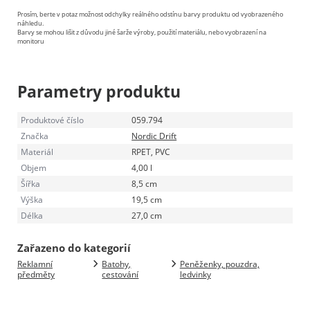
Prosím, berte v potaz možnost odchylky reálného odstínu barvy produktu od vyobrazeného
náhledu.
Barvy se mohou lišit z důvodu jiné šarže výroby, použití materiálu, nebo vyobrazení na
monitoru
Parametry produktu
Produktové číslo
059.794
Značka
Nordic Drift
Materiál
RPET, PVC
Objem
4,00 l
Šířka
8,5 cm
Výška
19,5 cm
Délka
27,0 cm
Zařazeno do kategorií
Reklamní
Batohy,
Peněženky, pouzdra,
předměty
cestování
ledvinky