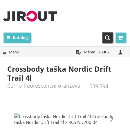
Katalog
Menu
Měna:
CZK
Crossbody taška Nordic Drift
Trail 4l
Černo-fluorescenční oranžová
059.794