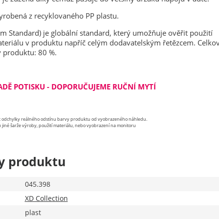
 vyrobená z recyklovaného PP plastu.
im Standard) je globální standard, který umožňuje ověřit použití
teriálu v produktu napříč celým dodavatelským řetězcem. Celkov
y produktu: 80 %.
ADĚ POTISKU - DOPORUČUJEME RUČNÍ MYTÍ
st odchylky reálného odstínu barvy produktu od vyobrazeného náhledu.
 jiné šarže výroby, použití materiálu, nebo vyobrazení na monitoru
y produktu
045.398
XD Collection
plast