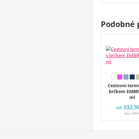
Podobné 
Cestovní term
brčkem EMBR
ml
332,9
od
bez DP