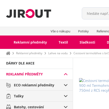
Vše o nákupu
Potisky
Referen
Reklamní předměty
Textil
Sladkosti
D
Domů
Reklamní předměty
Lahve na vodu
Cestovní termoláhve s br
DÁRKY DLE AKCE
REKLAMNÍ PŘEDMĚTY
ECO reklamní předměty
Tašky
Batohy, cestování