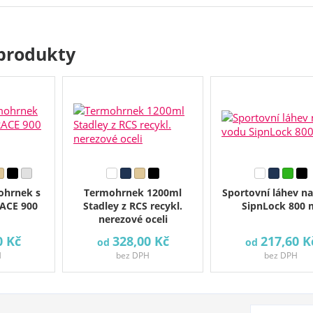
produkty
ohrnek s
Termohrnek 1200ml
Sportovní láhev n
ACE 900
Stadley z RCS recykl.
SipnLock 800 
nerezové oceli
0 Kč
328,00 Kč
217,60 K
od
od
H
bez DPH
bez DPH