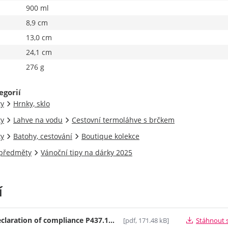
900 ml
8,9 cm
13,0 cm
24,1 cm
276 g
egorií
ty
Hrnky, sklo
ty
Lahve na vodu
Cestovní termoláhve s brčkem
ty
Batohy, cestování
Boutique kolekce
 předměty
Vánoční tipy na dárky 2025
í
P437.10X Declaration of compliance P437.10X__89864fa0a0d841d398f0447bdc2e0bec
[pdf, 171.48 kB]
Stáhnout 