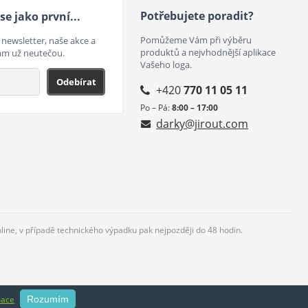
Potřebujete poradit?
se jako první...
Pomůžeme Vám při výběru
 newsletter, naše akce a
produktů a nejvhodnější aplikace
ám už neutečou.
Vašeho loga.
Odebírat
+420
770 11 05 11
Po – Pá:
8:00 – 17:00
darky@jirout.com
nline, v případě technického výpadku pak nejpozději do 48 hodin.
mace
Rozumím