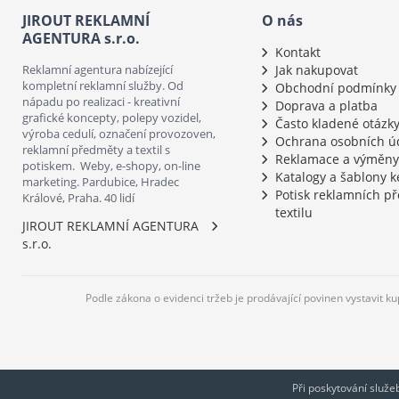
JIROUT REKLAMNÍ
O nás
AGENTURA s.r.o.
Kontakt
Reklamní agentura nabízející
Jak nakupovat
kompletní reklamní služby. Od
Obchodní podmínky
nápadu po realizaci - kreativní
Doprava a platba
grafické koncepty, polepy vozidel,
Často kladené otázk
výroba cedulí, označení provozoven,
Ochrana osobních ú
reklamní předměty a textil s
Reklamace a výměny
potiskem. Weby, e-shopy, on-line
Katalogy a šablony k
marketing. Pardubice, Hradec
Potisk reklamních p
Králové, Praha. 40 lidí
textilu
JIROUT REKLAMNÍ AGENTURA
s.r.o.
Podle zákona o evidenci tržeb je prodávající povinen vystavit k
Při poskytování služ