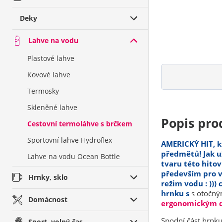
Deky
Lahve na vodu
Plastové lahve
Kovové lahve
Termosky
Skleněné lahve
Popis pro
Cestovní termoláhve s brčkem
Sportovní lahve Hydroflex
AMERICKÝ HIT, k
předmětů! Jak u
Lahve na vodu Ocean Bottle
tvaru této hito
především pro v
Hrnky, sklo
režim vodu : )))
hrnku s
s otočn
Domácnost
ergonomickým d
Spodní část hrnku
Sport, volný čas