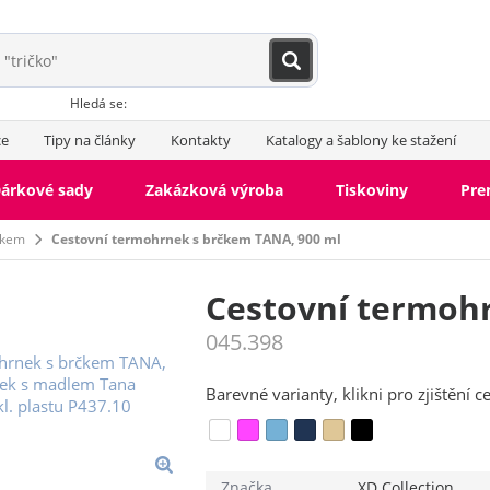
Hledá se:
ce
Tipy na články
Kontakty
Katalogy a šablony ke stažení
árkové sady
Zakázková výroba
Tiskoviny
Pr
čkem
Cestovní termohrnek s brčkem TANA, 900 ml
Cestovní termoh
045.398
Barevné varianty, klikni pro zjištění c
Značka
XD Collection