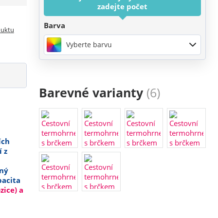
zadejte počet
Barva
duktu
Vyberte barvu
Barevné varianty
(6)
ích
 z
tný
pacita
zice) a