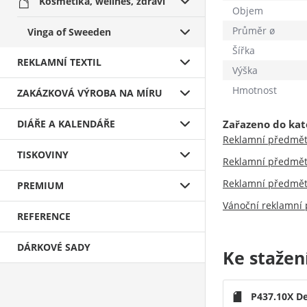
Kosmetika, wellnes, zdraví
Objem
Průměr ø
Vinga of Sweeden
Šířka
REKLAMNÍ TEXTIL
Výška
Hmotnost
ZAKÁZKOVÁ VÝROBA NA MÍRU
DIÁŘE A KALENDÁŘE
Zařazeno do kat
Reklamní předmě
TISKOVINY
Reklamní předmě
Reklamní předmě
PREMIUM
Vánoční reklamní
REFERENCE
DÁRKOVÉ SADY
Ke stažen