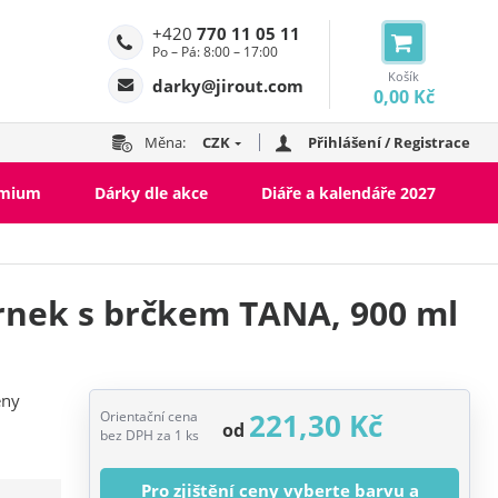
+420
770 11 05 11
Po – Pá: 8:00 – 17:00
Košík
darky@jirout.com
0,00 Kč
Měna:
CZK
Přihlášení / Registrace
emium
Dárky dle akce
Diáře a kalendáře 2027
rnek s brčkem TANA, 900 ml
eny
221,30 Kč
Orientační cena
od
bez DPH za 1 ks
Pro zjištění ceny vyberte barvu a