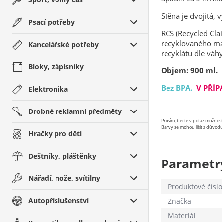
Stěna je dvojitá,
Psací potřeby
RCS (Recycled Cla
recyklovaného ma
Kancelářské potřeby
recyklátu dle váh
Bloky, zápisníky
Objem: 900 ml.
Bez BPA.
V PŘÍP
Elektronika
Drobné reklamní předměty
Prosím, berte v potaz možno
Barvy se mohou lišit z důvodu
Hračky pro děti
Deštníky, pláštěnky
Parametr
Nářadí, nože, svítilny
Produktové číslo
Autopříslušenství
Značka
Materiál