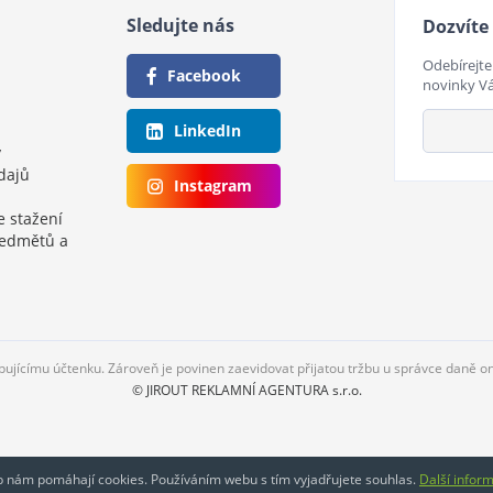
Sledujte nás
Dozvíte 
Odebírejte
Facebook
novinky V
LinkedIn
y
dajů
Instagram
e stažení
ředmětů a
upujícímu účtenku. Zároveň je povinen zaevidovat přijatou tržbu u správce daně o
© JIROUT REKLAMNÍ AGENTURA s.r.o.
eb nám pomáhají cookies. Používáním webu s tím vyjadřujete souhlas.
Další infor