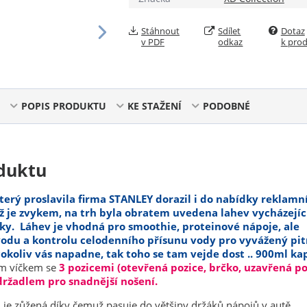
Stáhnout
Sdílet
Dotaz
v PDF
odkaz
k pro
POPIS PRODUKTU
KE STAŽENÍ
PODOBNÉ
duktu
terý proslavila firma STANLEY dorazil i do nabídky reklamn
ž je zvykem, na trh byla obratem uvedena lahev vycházející
vky. Láhev je vhodná pro smoothie, proteinové nápoje, ale
odu a kontrolu celodenního přísunu vody pro vyvážený pi
 cokoliv vás napadne, tak toho se tam vejde dost .. 900ml ka
ým víčkem se
3 pozicemi (otevřená pozice, brčko, uzavřená po
ržadlem pro snadnější nošení.
 je zůžená díky čemuž pasuje do většiny držáků nápojů v autě.