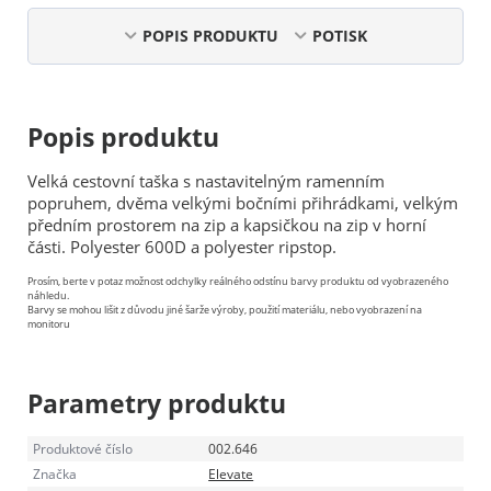
POPIS PRODUKTU
POTISK
Popis produktu
Velká cestovní taška s nastavitelným ramenním
popruhem, dvěma velkými bočními přihrádkami, velkým
předním prostorem na zip a kapsičkou na zip v horní
části. Polyester 600D a polyester ripstop.
Prosím, berte v potaz možnost odchylky reálného odstínu barvy produktu od vyobrazeného
náhledu.
Barvy se mohou lišit z důvodu jiné šarže výroby, použití materiálu, nebo vyobrazení na
monitoru
Parametry produktu
Produktové číslo
002.646
Značka
Elevate