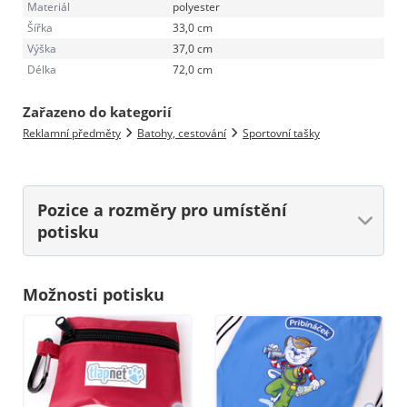
Materiál
polyester
Šířka
33,0 cm
Výška
37,0 cm
Délka
72,0 cm
Zařazeno do kategorií
Reklamní předměty
Batohy, cestování
Sportovní tašky
Pozice a rozměry
pro umístění
potisku
Možnosti potisku