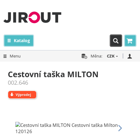
Katalog
Menu
Měna:
CZK
Cestovní taška MILTON
002.646
Výprodej