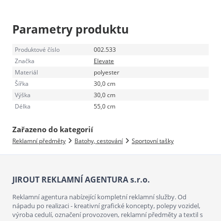
Parametry produktu
Produktové číslo
002.533
Značka
Elevate
Materiál
polyester
Šířka
30,0 cm
Výška
30,0 cm
Délka
55,0 cm
Zařazeno do kategorií
Reklamní předměty
Batohy, cestování
Sportovní tašky
JIROUT REKLAMNÍ AGENTURA s.r.o.
Reklamní agentura nabízející kompletní reklamní služby. Od
nápadu po realizaci - kreativní grafické koncepty, polepy vozidel,
výroba cedulí, označení provozoven, reklamní předměty a textil s