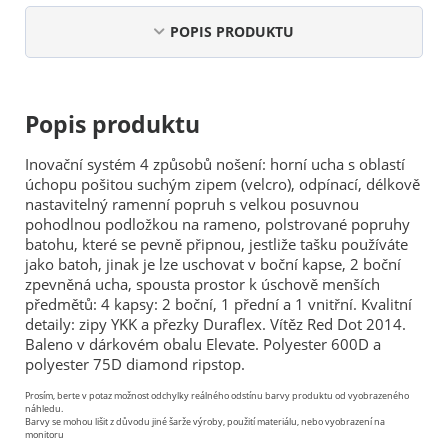
POPIS PRODUKTU
Popis produktu
Inovační systém 4 způsobů nošení: horní ucha s oblastí
úchopu pošitou suchým zipem (velcro), odpínací, délkově
nastavitelný ramenní popruh s velkou posuvnou
pohodlnou podložkou na rameno, polstrované popruhy
batohu, které se pevně připnou, jestliže tašku používáte
jako batoh, jinak je lze uschovat v boční kapse, 2 boční
zpevněná ucha, spousta prostor k úschově menších
předmětů: 4 kapsy: 2 boční, 1 přední a 1 vnitřní. Kvalitní
detaily: zipy YKK a přezky Duraflex. Vítěz Red Dot 2014.
Baleno v dárkovém obalu Elevate. Polyester 600D a
polyester 75D diamond ripstop.
Prosím, berte v potaz možnost odchylky reálného odstínu barvy produktu od vyobrazeného
náhledu.
Barvy se mohou lišit z důvodu jiné šarže výroby, použití materiálu, nebo vyobrazení na
monitoru