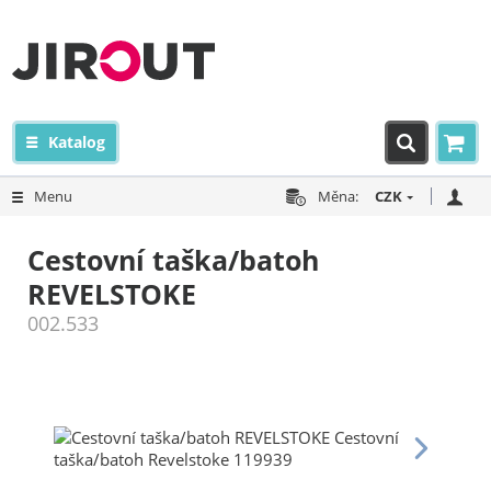
Katalog
Menu
Měna:
CZK
Cestovní taška/batoh
REVELSTOKE
002.533