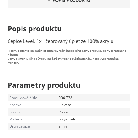
POPIS PRODUKTU
Popis produktu
Čepice Level. 1x1 žebrovaný úplet ze 100% akrylu.
Prosím, berte v potaz možnost odchylky reálného odstínu barvy produktu od vyobrazeného
náhledu.
Barvy se mohou lišit z důvodu jiné šarže výroby, použití materiálu, nebo vyobrazení na
monitoru
Parametry produktu
Produktové číslo
004.738
Značka
Elevate
Pohlaví
Pánské
Materiál
polyacrylic
Druh čepice
zimní