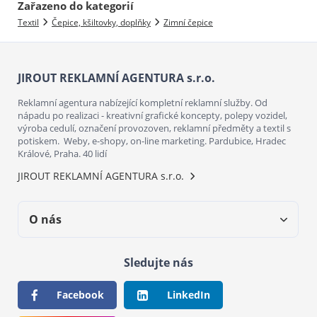
Zařazeno do kategorií
Textil
Čepice, kšiltovky, doplňky
Zimní čepice
JIROUT REKLAMNÍ AGENTURA s.r.o.
Reklamní agentura nabízející kompletní reklamní služby. Od
nápadu po realizaci - kreativní grafické koncepty, polepy vozidel,
výroba cedulí, označení provozoven, reklamní předměty a textil s
potiskem. Weby, e-shopy, on-line marketing. Pardubice, Hradec
Králové, Praha. 40 lidí
JIROUT REKLAMNÍ AGENTURA s.r.o.
O nás
Sledujte nás
Facebook
LinkedIn