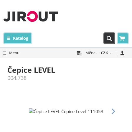
Katalog
Menu
Měna:
CZK
Čepice LEVEL
004.738