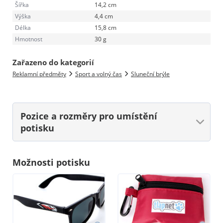
Šířka
14,2 cm
Výška
4,4 cm
Délka
15,8 cm
Hmotnost
30 g
Zařazeno do kategorií
Reklamní předměty
Sport a volný čas
Sluneční brýle
Pozice a rozměry
pro umístění
potisku
Možnosti potisku