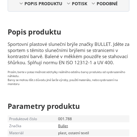
POPIS PRODUKTU
POTISK
PODOBNÉ
Popis produktu
Sportovní plastové sluneční brýle značky BULLET. Jděte za
sportem s těmito slunečními brýlemi se stranicemi v
kontrastní barvě. Balené v měkkém pouzdře se stahovací
šňůrkou. Splňují normu EN ISO 12312-1 a UV 400.
Prosím, berte v potaz možnost odchylky reálného odstínu barvy produktu od vyobrazeného
náhledu.
Barvy se mohou lišit z důvodu jiné šarže výroby, použití materiálu, nebo vyobrazení na
monitoru
Parametry produktu
Produktové číslo
001.788
Značka
Bullet
Materiál
plast, ostatní textil