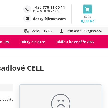
+420
770 11 05 11
Po – Pá: 8:00 – 17:00
Košík
darky@jirout.com
0,00 Kč
Měna:
CZK
Přihlášení / Registrace
emium
Dárky dle akce
Diáře a kalendáře 2027
cadlové CELL
 produktu