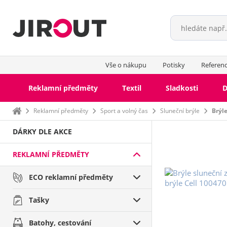
Vše o nákupu
Potisky
Referen
Reklamní předměty
Textil
Sladkosti
D
Domů
Reklamní předměty
Sport a volný čas
Sluneční brýle
Brýl
DÁRKY DLE AKCE
REKLAMNÍ PŘEDMĚTY
ECO reklamní předměty
Tašky
Batohy, cestování