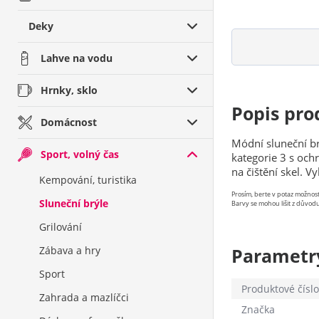
Deky
Lahve na vodu
Hrnky, sklo
Popis pro
Domácnost
Módní sluneční b
Sport, volný čas
kategorie 3 s och
na čištění skel. 
Kempování, turistika
Prosím, berte v potaz možno
Sluneční brýle
Barvy se mohou lišit z důvodu
Grilování
Zábava a hry
Parametr
Sport
Produktové číslo
Zahrada a mazlíčci
Značka