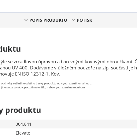
POPIS PRODUKTU
POTISK
duktu
rýle se zrcadlovou úpravou a barevnými kovovými obroučkami. 
ranou UV 400. Dodáváme v úložném pouzdře na zip, součástí je h
Vyhovuje EN ISO 12312-1. Kov.
st odchylky reálného odstínu barvy produktu od vyobrazeného náhledu.
 jiné šarže výroby, použití materiálu, nebo vyobrazení na monitoru
y produktu
004.841
Elevate