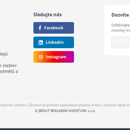
Sledujte nás
Dozvíte 
Odebírejte
Facebook
novinky V
LinkedIn
y
dajů
Instagram
e stažení
ředmětů a
upujícímu účtenku. Zároveň je povinen zaevidovat přijatou tržbu u správce daně o
© JIROUT REKLAMNÍ AGENTURA s.r.o.