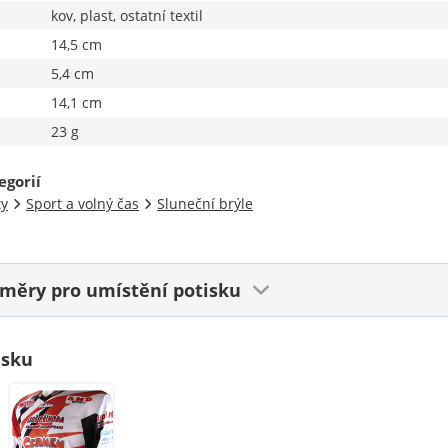
kov, plast, ostatní textil
14,5 cm
5,4 cm
14,1 cm
23 g
egorií
ty
Sport a volný čas
Sluneční brýle
ozměry
pro umístění potisku
isku