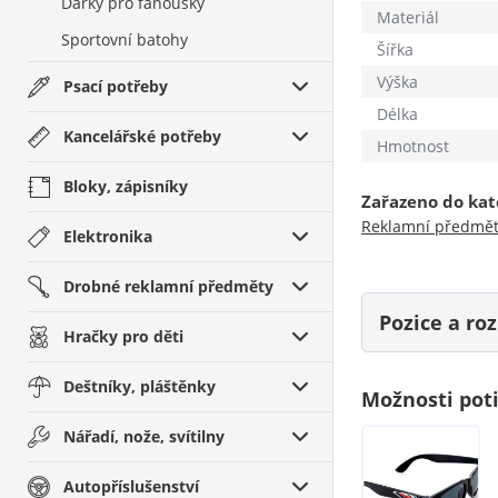
Dárky pro fanoušky
Materiál
Sportovní batohy
Šířka
Výška
Psací potřeby
Délka
Kancelářské potřeby
Hmotnost
Bloky, zápisníky
Zařazeno do kat
Reklamní předmě
Elektronika
Drobné reklamní předměty
Pozice a r
Hračky pro děti
Deštníky, pláštěnky
Možnosti pot
Nářadí, nože, svítilny
Autopříslušenství