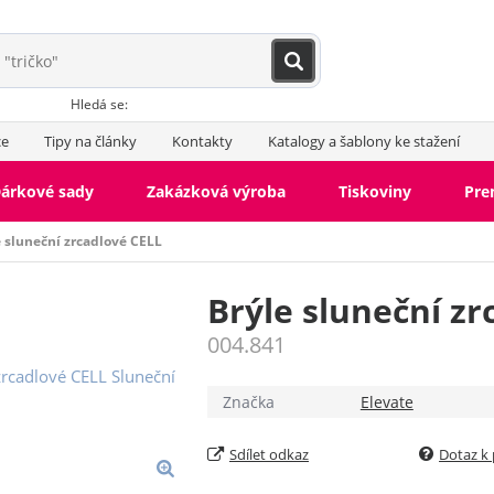
Hledá se:
ce
Tipy na články
Kontakty
Katalogy a šablony ke stažení
árkové sady
Zakázková výroba
Tiskoviny
Pr
e sluneční zrcadlové CELL
Brýle sluneční zr
004.841
Značka
Elevate
Sdílet odkaz
Dotaz k