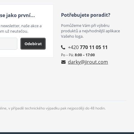
Potřebujete poradit?
se jako první...
Pomůžeme Vám při výběru
 newsletter, naše akce a
produktů a nejvhodnější aplikace
ám už neutečou.
Vašeho loga.
Odebírat
+420
770 11 05 11
Po – Pá:
8:00 – 17:00
darky@jirout.com
nline, v případě technického výpadku pak nejpozději do 48 hodin.