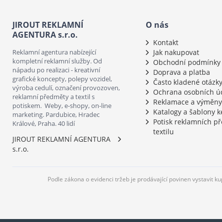
JIROUT REKLAMNÍ
O nás
AGENTURA s.r.o.
Kontakt
Reklamní agentura nabízející
Jak nakupovat
kompletní reklamní služby. Od
Obchodní podmínky
nápadu po realizaci - kreativní
Doprava a platba
grafické koncepty, polepy vozidel,
Často kladené otázk
výroba cedulí, označení provozoven,
Ochrana osobních ú
reklamní předměty a textil s
Reklamace a výměny
potiskem. Weby, e-shopy, on-line
Katalogy a šablony k
marketing. Pardubice, Hradec
Potisk reklamních p
Králové, Praha. 40 lidí
textilu
JIROUT REKLAMNÍ AGENTURA
s.r.o.
Podle zákona o evidenci tržeb je prodávající povinen vystavit k