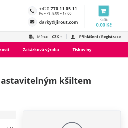
+420
770 11 05 11
Po – Pá: 8:00 – 17:00
Košík
darky@jirout.com
0,00 Kč
Měna:
CZK
Přihlášení / Registrace
kosti
Zakázková výroba
Tiskoviny
nastavitelným kšiltem