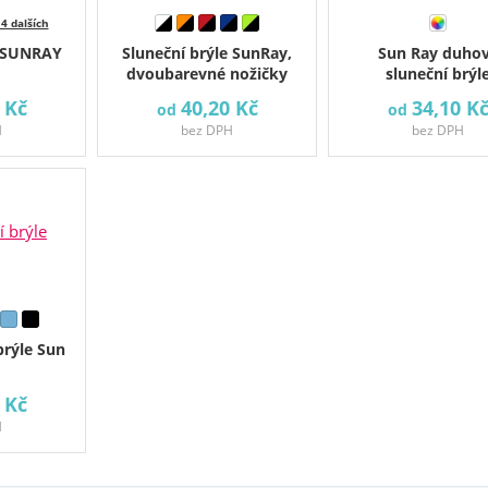
 4 dalších
í SUNRAY
Sluneční brýle SunRay,
Sun Ray duho
dvoubarevné nožičky
sluneční brýl
 Kč
40,20 Kč
34,10 K
od
od
H
bez DPH
bez DPH
brýle Sun
 Kč
H