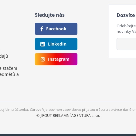
Sledujte nás
Dozvíte 
Odebírejte
Facebook
novinky V
LinkedIn
y
dajů
Instagram
e stažení
ředmětů a
upujícímu účtenku. Zároveň je povinen zaevidovat přijatou tržbu u správce daně o
© JIROUT REKLAMNÍ AGENTURA s.r.o.