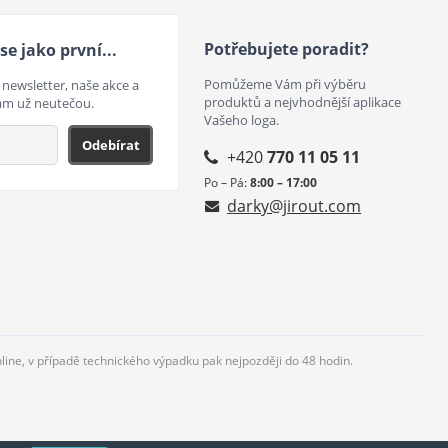
Potřebujete poradit?
se jako první...
Pomůžeme Vám při výběru
 newsletter, naše akce a
produktů a nejvhodnější aplikace
ám už neutečou.
Vašeho loga.
Odebírat
+420
770 11 05 11
Po – Pá:
8:00 – 17:00
darky@jirout.com
nline, v případě technického výpadku pak nejpozději do 48 hodin.