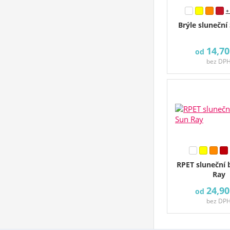
+
Brýle slunečn
14,70
od
bez DP
RPET sluneční 
Ray
24,90
od
bez DP