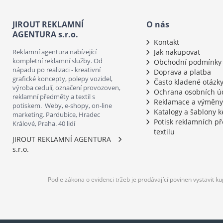
JIROUT REKLAMNÍ
O nás
AGENTURA s.r.o.
Kontakt
Reklamní agentura nabízející
Jak nakupovat
kompletní reklamní služby. Od
Obchodní podmínky
nápadu po realizaci - kreativní
Doprava a platba
grafické koncepty, polepy vozidel,
Často kladené otázk
výroba cedulí, označení provozoven,
Ochrana osobních ú
reklamní předměty a textil s
Reklamace a výměny
potiskem. Weby, e-shopy, on-line
Katalogy a šablony k
marketing. Pardubice, Hradec
Potisk reklamních p
Králové, Praha. 40 lidí
textilu
JIROUT REKLAMNÍ AGENTURA
s.r.o.
Podle zákona o evidenci tržeb je prodávající povinen vystavit k