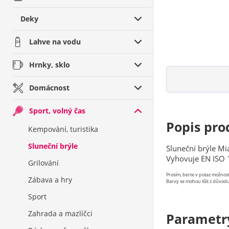
Deky
Lahve na vodu
Hrnky, sklo
Domácnost
Sport, volný čas
Popis pro
Kempování, turistika
Sluneční brýle
Sluneční brýle Mi
Vyhovuje EN ISO 
Grilování
Prosím, berte v potaz možno
Zábava a hry
Barvy se mohou lišit z důvodu
Sport
Zahrada a mazlíčci
Parametr