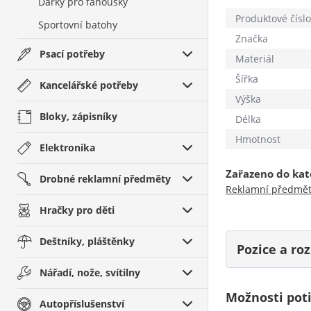
Dárky pro fanoušky
Produktové číslo
Sportovní batohy
Značka
Psací potřeby
Materiál
Šířka
Kancelářské potřeby
Výška
Bloky, zápisníky
Délka
Hmotnost
Elektronika
Zařazeno do kat
Drobné reklamní předměty
Reklamní předmě
Hračky pro děti
Deštníky, pláštěnky
Pozice a r
Nářadí, nože, svítilny
Možnosti pot
Autopříslušenství