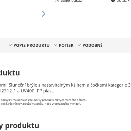
Sdílet odkaz
Dotaz k
POPIS PRODUKTU
POTISK
PODOBNÉ
duktu
ami. Sluneční brýle s nastavitelným kšiltem a čočkami kategorie 3
12312-1 a UV400. PP plast.
st odchylky reálného odstínu barvy produktu od vyobrazeného náhledu.
 jiné šarže výroby, použití materiálu, nebo vyobrazení na monitoru
y produktu