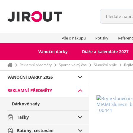
Vše o nákupu
Potisky
Referen
Vánoční dárky
Diáře a kalendáře 2027
Domů
Reklamní předměty
Sport a volný čas
Sluneční brýle
Brýl
VÁNOČNÍ DÁRKY 2026
REKLAMNÍ PŘEDMĚTY
Dárkové sady
Tašky
Batohy, cestování