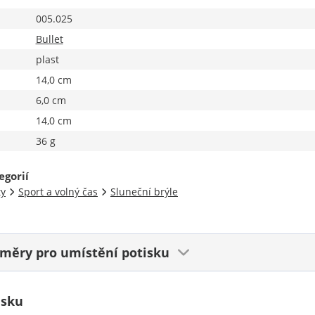
005.025
Bullet
plast
14,0 cm
6,0 cm
14,0 cm
36 g
egorií
ty
Sport a volný čas
Sluneční brýle
ozměry
pro umístění potisku
isku