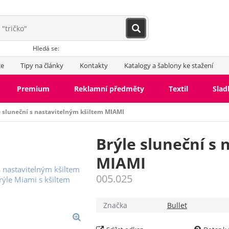
Hledá se:
ce
Tipy na články
Kontakty
Katalogy a šablony ke stažení
Premium
Reklamní předměty
Textil
Slad
e sluneční s nastavitelným kšiltem MIAMI
Brýle sluneční s 
MIAMI
005.025
Značka
Bullet