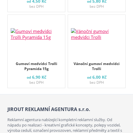
4,50 Kč
5,80 Kč
od
od
bez DPH
bez DPH
Gumoví medvídci Trolli
Vánoční gumoví medvídci
Pyramida 15g
Trolli
6,90 Kč
6,00 Kč
od
od
bez DPH
bez DPH
JIROUT REKLAMNÍ AGENTURA s.r.o.
Reklamní agentura nabízející kompletní reklamní služby. Od
nápadu po realizaci - kreativní grafické koncepty, polepy vozidel,
výroba cedulí, označení provozoven, reklamní předměty a textil s