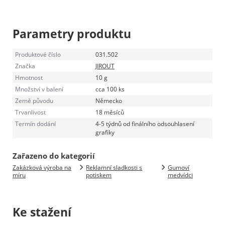
Parametry produktu
Produktové číslo
031.502
Značka
JIROUT
Hmotnost
10 g
Množství v balení
cca 100 ks
Země původu
Německo
Trvanlivost
18 měsíců
Termín dodání
4-5 týdnů od finálního odsouhlasení
grafiky
Zařazeno do kategorií
Zakázková výroba na
Reklamní sladkosti s
Gumoví
míru
potiskem
medvídci
Ke stažení