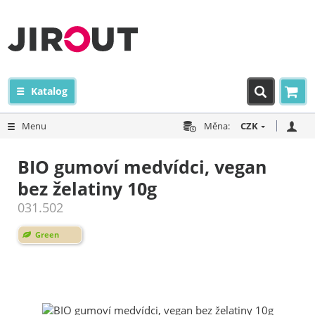
Katalog
Menu
Měna:
CZK
BIO gumoví medvídci, vegan
bez želatiny 10g
031.502
Green