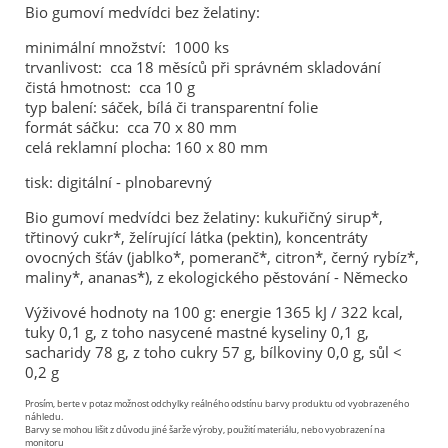
Bio gumoví medvídci bez želatiny:
minimální množství: 1000 ks
trvanlivost: cca 18 měsíců při správném skladování
čistá hmotnost: cca 10 g
typ balení: sáček, bílá či transparentní folie
formát sáčku: cca 70 x 80 mm
celá reklamní plocha: 160 x 80 mm
tisk: digitální - plnobarevný
Bio gumoví medvídci bez želatiny: kukuřičný sirup*,
třtinový cukr*, želírující látka (pektin), koncentráty
ovocných šťáv (jablko*, pomeranč*, citron*, černý rybíz*,
maliny*, ananas*), z ekologického pěstování - Německo
Výživové hodnoty na 100 g: energie 1365 kJ / 322 kcal,
tuky 0,1 g, z toho nasycené mastné kyseliny 0,1 g,
sacharidy 78 g, z toho cukry 57 g, bílkoviny 0,0 g, sůl <
0,2 g
Prosím, berte v potaz možnost odchylky reálného odstínu barvy produktu od vyobrazeného
náhledu.
Barvy se mohou lišit z důvodu jiné šarže výroby, použití materiálu, nebo vyobrazení na
monitoru