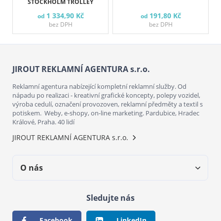
STOCKHOLM TROLLEY
1 334,90 Kč
191,80 Kč
od
od
bez DPH
bez DPH
JIROUT REKLAMNÍ AGENTURA s.r.o.
Reklamní agentura nabízející kompletní reklamní služby. Od
nápadu po realizaci - kreativní grafické koncepty, polepy vozidel,
výroba cedulí, označení provozoven, reklamní předměty a textil s
potiskem. Weby, e-shopy, on-line marketing. Pardubice, Hradec
Králové, Praha. 40 lidí
JIROUT REKLAMNÍ AGENTURA s.r.o.
O nás
Sledujte nás
Facebook
LinkedIn