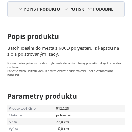
POPIS PRODUKTU
POTISK
PODOBNÉ
Popis produktu
Batoh ideální do města z 600D polyesteru, s kapsou na
zip a polstrovanými zády.
Prosím, berte v potaz možnost odchylky reálného odstínu barvy produktu od vyobrazeného
náhledu.
Barvy se mohou lišit z důvodu jiné šarže výroby, použití materiálu, nebo vyobrazení na
monitoru
Parametry produktu
Produktové číslo
012.529
Materiál
polyester
Šířka
22,0 cm
Výška
10,0 cm