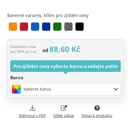
Barevné varianty, klikni pro zjištění ceny
88,60 Kč
Orientační cena
od
bez DPH za 1 ks
Pro zjištění ceny vyberte barvu a zadejte počet
Barva
Vyberte barvu
Stáhnout v PDF
Sdílet odkaz
Dotaz k produktu