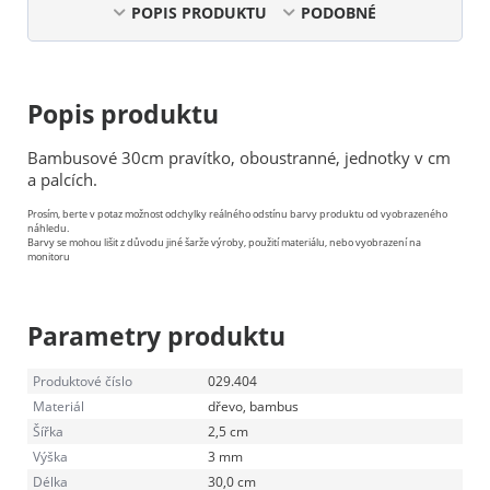
POPIS PRODUKTU
PODOBNÉ
Popis produktu
Bambusové 30cm pravítko, oboustranné, jednotky v cm
a palcích.
Prosím, berte v potaz možnost odchylky reálného odstínu barvy produktu od vyobrazeného
náhledu.
Barvy se mohou lišit z důvodu jiné šarže výroby, použití materiálu, nebo vyobrazení na
monitoru
Parametry produktu
Produktové číslo
029.404
Materiál
dřevo, bambus
Šířka
2,5 cm
Výška
3 mm
Délka
30,0 cm