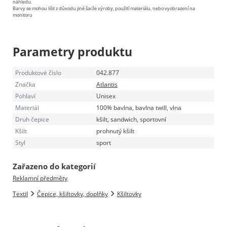
náhledu.
Barvy se mohou lišit z důvodu jiné šarže výroby, použití materiálu, nebo vyobrazení na
monitoru
Parametry produktu
Produktové číslo
042.877
Značka
Atlantis
Pohlaví
Unisex
Materiál
100% bavlna, bavlna twill, vlna
Druh čepice
kšilt, sandwich, sportovní
Kšilt
prohnutý kšilt
Styl
sport
Zařazeno do kategorií
Reklamní předměty
Textil
Čepice, kšiltovky, doplňky
Kšiltovky