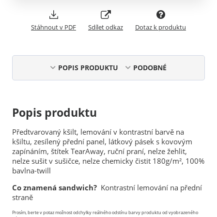
Stáhnout v PDF
Sdílet odkaz
Dotaz k produktu
POPIS PRODUKTU
PODOBNÉ
Popis produktu
Předtvarovaný kšilt, lemování v kontrastní barvě na
kšiltu, zesílený přední panel, látkový pásek s kovovým
zapínáním, štítek TearAway, ruční praní, nelze žehlit,
nelze sušit v sušičce, nelze chemicky čistit 180g/m², 100%
bavlna-twill
Co znamená sandwich?
Kontrastní lemování na přední
straně
Prosím, berte v potaz možnost odchylky reálného odstínu barvy produktu od vyobrazeného