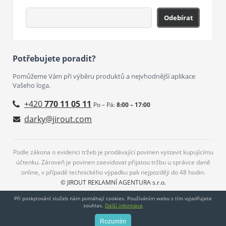
Odebírat
Potřebujete poradit?
Pomůžeme Vám při výběru produktů a nejvhodnější aplikace
Vašeho loga.
+420
770 11 05 11
Po – Pá:
8:00 – 17:00
darky@jirout.com
Podle zákona o evidenci tržeb je prodávající povinen vystavit kupujícímu
účtenku. Zároveň je povinen zaevidovat přijatou tržbu u správce daně
online, v případě technického výpadku pak nejpozději do 48 hodin.
© JIROUT REKLAMNÍ AGENTURA s.r.o.
Při poskytování služeb nám pomáhají cookies. Používáním webu s tím vyjadřujete
souhlas.
Další informace
Rozumím