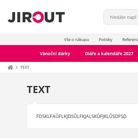
Vše o nákupu
Potisky
Referen
Vánoční dárky
Diáře a kalendáře 2027
Domů
TEXT
TEXT
FDSKLFAŮFLKJDSŮLFKJALSKŮFJKLŮSDFSD