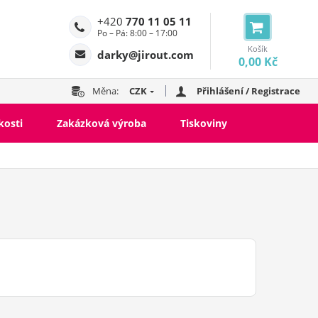
+420
770 11 05 11
Po – Pá: 8:00 – 17:00
Košík
darky@jirout.com
0,00 Kč
Měna:
CZK
Přihlášení / Registrace
kosti
Zakázková výroba
Tiskoviny