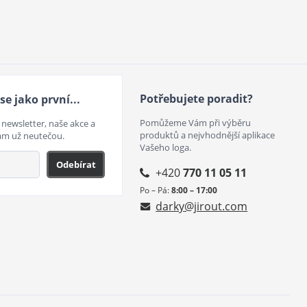
Potřebujete poradit?
se jako první...
Pomůžeme Vám při výběru
 newsletter, naše akce a
produktů a nejvhodnější aplikace
ám už neutečou.
Vašeho loga.
Odebírat
+420
770 11 05 11
Po – Pá:
8:00 – 17:00
darky@jirout.com