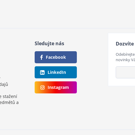
Sledujte nás
Dozvíte 
Odebírejte
Facebook
novinky V
LinkedIn
y
dajů
Instagram
e stažení
ředmětů a