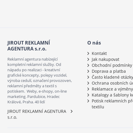
JIROUT REKLAMNÍ
O nás
AGENTURA s.r.o.
Kontakt
Reklamní agentura nabízející
Jak nakupovat
kompletní reklamní služby. Od
Obchodní podmínky
nápadu po realizaci - kreativní
Doprava a platba
grafické koncepty, polepy vozidel,
Často kladené otázk
výroba cedulí, označení provozoven,
Ochrana osobních ú
reklamní předměty a textil s
Reklamace a výměny
potiskem. Weby, e-shopy, on-line
Katalogy a šablony k
marketing. Pardubice, Hradec
Potisk reklamních p
Králové, Praha. 40 lidí
textilu
JIROUT REKLAMNÍ AGENTURA
s.r.o.