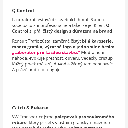
Q Control
Laboratorní testování stavebních hmot. Samo o
sobě už to zní profesionálně a také, že je. Klient
Q
Control
si přál
čistý design s důrazem na brand.
Renault Trafic zůstal záměrně čistý
: bílá karoserie,
modrá grafika, výrazné logo a jedno silné heslo:
„Laboratoř pro každou stavbu."
Modrá není
náhoda, evokuje přesnost, důvěru, vědecký přístup.
Každý prvek má svůj důvod a žádný tam není navíc.
A právě proto to funguje.
Catch & Release
VW Transporter jsme
polepovali pro soukromého
rybáře
, který přišel s vlastním grafickým návrhem.
Jeho přání bylo jednoduché.
Zakrýt výraznou