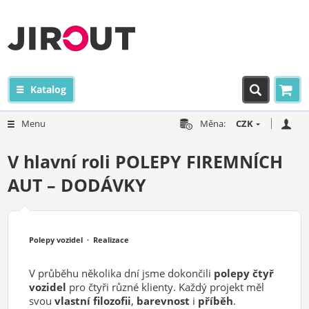
Katalog
Menu
Měna:
CZK
V hlavní roli POLEPY FIREMNÍCH
AUT – DODÁVKY
Polepy vozidel · Realizace
V průběhu několika dní jsme dokončili
polepy čtyř
vozidel
pro čtyři různé klienty. Každý projekt měl
svou
vlastní filozofii
,
barevnost
i
příběh
.