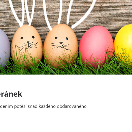
eránek
vedením potěší snad každého obdarovaného