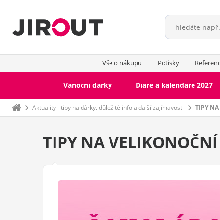
Vše o nákupu
Potisky
Referen
Vánoční dárky
Diáře a kalendáře 2027
Domů
Aktuality - tipy na dárky, důležité info a další zajímavosti
TIPY N
TIPY NA VELIKONOČNÍ