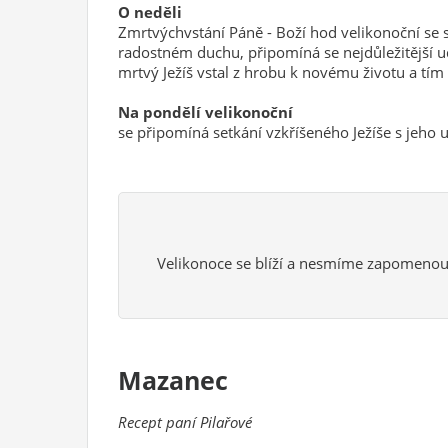
O neděli
Zmrtvýchvstání Páně - Boží hod velikonoční se s
radostném duchu, připomíná se nejdůležitější ud
mrtvý Ježíš vstal z hrobu k novému životu a tím z
Na pondělí velikonoční
se připomíná setkání vzkříšeného Ježíše s jeho 
Velikonoce se blíží a nesmíme zapomenout
Mazanec
Recept paní Pilařové