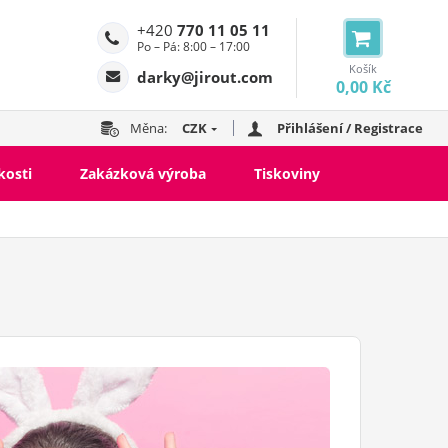
+420
770 11 05 11
Po – Pá: 8:00 – 17:00
Košík
darky@jirout.com
0,00 Kč
Měna:
CZK
Přihlášení / Registrace
kosti
Zakázková výroba
Tiskoviny