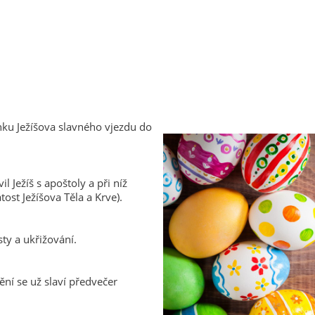
mínku Ježíšova slavného vjezdu do
 Ježíš s apoštoly a při níž
tost Ježíšova Těla a Krve).
ty a ukřižování.
ění se už slaví předvečer