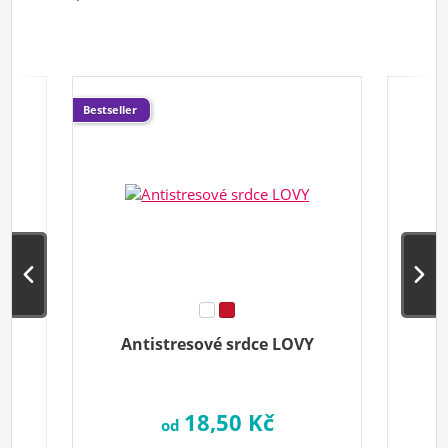
Bestseller
Antistresové srdce LOVY
K
18,50 Kč
od