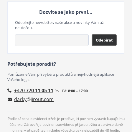
Dozvíte se jako první...
Odebírejte newsletter, naše akce a novinky Vám už
neutečou.
Odebírat
Potřebujete poradit?
Pomůžeme Vám při výběru produktů a nejvhodnější aplikace
Vašeho loga.
+420
770 11 05 11
Po – Pá:
8:00 – 17:00
darky@jirout.com
Podle zákona o evidenci tržeb je prodávající povinen vystavit kupujícímu
účtenku. Zároveň je povinen zaevidovat přijatou tržbu u správce daně
online, v případě technického výpadku pak nejpozději do 48 hodin.