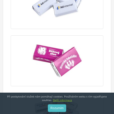
Při poskytování služeb nám pomáhají cookies. Používáním webu s tím vyjadřujete
souhlas.
Další informace
Rozumím